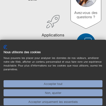
i
o
Avez-vous des
n
questions ?
Ap­pli­ca­tions
Nous utilisons des cookies
Nous pouvons les placer pour analyser les données de nos visiteurs, améliorer
Comparaison des produits
notre site Web, afficher un contenu personnalisé et vous faire vivre une expérience
inoubliable. Pour plus d'informations sur les cookies que nous utilisons, ouvrez les
Comparaison détaillée des produits
paramètres.
Vider la liste
Masquer
Accepter tout
3/4
4/4
Non, ajuster
Accepter uniquement les essentiels