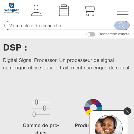
t
t
e
e
x
x
T
t
t
o
.
.
Recherche exacte
g
s
s
g
DSP :
k
k
l
i
i
e
Digital Signal Processor. Un processeur de signal
p
p
n
numérique utilisé pour le traitement numérique du signal.
T
T
a
o
o
v
C
N
i
o
a
g
n
v
a
t
i
t
e
g
i
n
a
o
Gamme de pro­
Pro­duits phares
t
t
n
duits