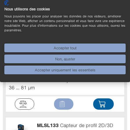
68 ... 198 µm
Nous utilisons des cookies
Nous pouvons les placer pour analyser les données de nos visiteurs, améliorer
notre site Web, afficher un contenu personnalisé et vous faire vivre une expérience
inoubliable. Pour plus d'informations sur les cookies que nous utilisons, ouvrez les
paramètres.
MLWL221
Capteur de profil 2D/3D
Accepter tout
Type de lumière
Laser (rouge)
Classe laser
Non, ajuster
(EN 60825-1)
2
Résolution Z
5,2 ... 26 µm
Accepter uniquement les essentiels
Plage de travail Z
120 ... 300 mm
Plage de
mesure X
65 ... 145 mm
Résolution X
36 ... 81 µm
MLSL133
Capteur de profil 2D/3D