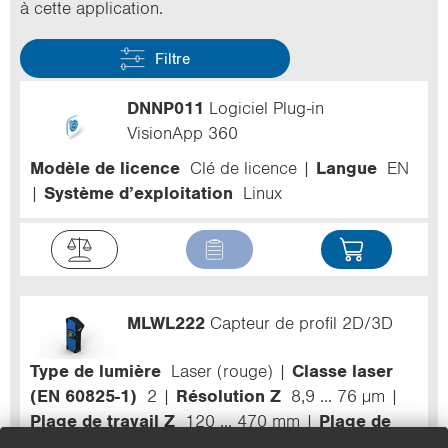
à cette ap­pli­ca­tion.
Filtre
DNNP011
Logiciel Plug-in
VisionApp 360
Modèle de licence
Clé de licence
Langue
EN
Système d’exploitation
Linux
MLWL222
Capteur de profil 2D/3D
Type de lumière
Laser (rouge)
Classe laser
(EN 60825-1)
2
Résolution Z
8,9 ... 76 µm
Plage de travail Z
120 ... 470 mm
Plage de
mesure X
120 ... 395 mm
Résolution X