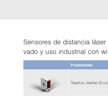
Sen­so­res de dis­tan­cia láse
va­do y uso in­dus­trial con wi
Pro­pie­da­des
Teach-​in, in­ter­faz IO-