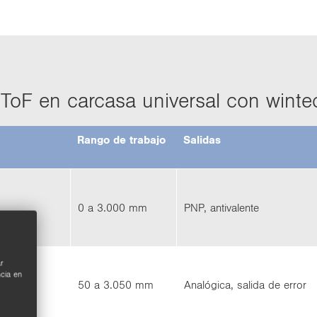
 ToF en car­ca­sa uni­ver­sal con win­te
Rango de tra­ba­jo
Sa­li­das
0 a 3.000 mm
PNP, an­ti­va­len­te
r
ncia en
 IO-​Link
50 a 3.050 mm
Ana­ló­gi­ca, sa­li­da de error