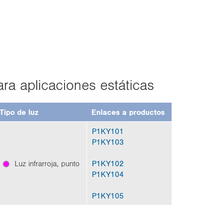
 apli­ca­cio­nes es­tá­ti­cas
Tipo de luz
En­la­ces a pro­duc­tos
P1KY101
P1KY103
Luz in­fra­rro­ja, punto
P1KY102
P1KY104
P1KY105