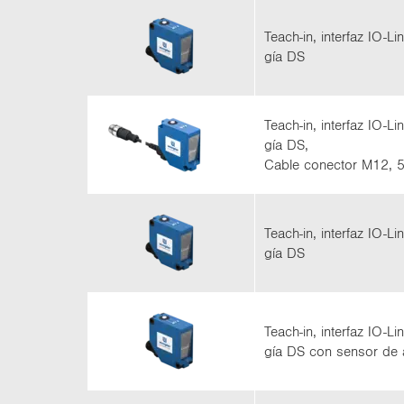
Teach-​in, in­ter­faz IO-​Li
gía DS
Teach-​in, in­ter­faz IO-​Li
gía DS,
Cable co­nec­tor M12, 5
Teach-​in, in­ter­faz IO-​Li
gía DS
Teach-​in, in­ter­faz IO-​Li
gía DS con sen­sor de ac