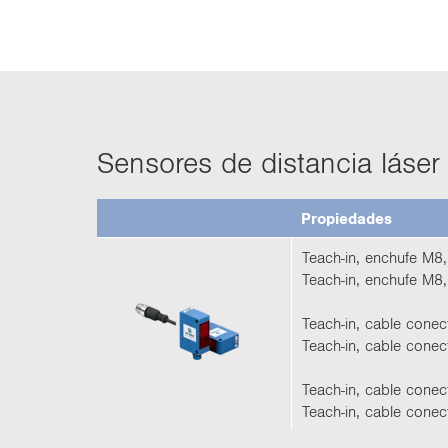
Sen­so­res de dis­tan­cia láse
Pro­pie­da­des
Teach-​in, en­chu­fe M8,
Teach-​in, en­chu­fe M8,
Teach-​in, cable co­ne
Teach-​in, cable co­nec
Teach-​in, cable co­nec
Teach-​in, cable co­nec