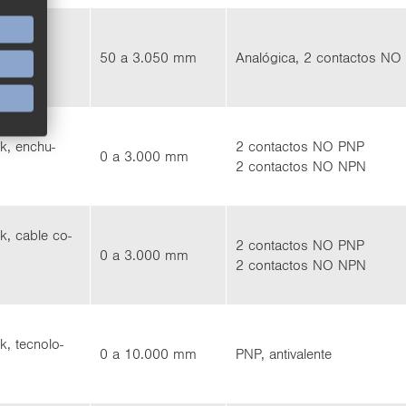
az RS-232
50 a 3.050 mm
Ana­ló­gi­ca, 2 con­tac­tos N
ink, en­chu­
2 con­tac­tos NO PNP
0 a 3.000 mm
2 con­tac­tos NO NPN
ink, cable co­
2 con­tac­tos NO PNP
0 a 3.000 mm
2 con­tac­tos NO NPN
nk, tec­no­lo­
0 a 10.000 mm
PNP, an­ti­va­len­te