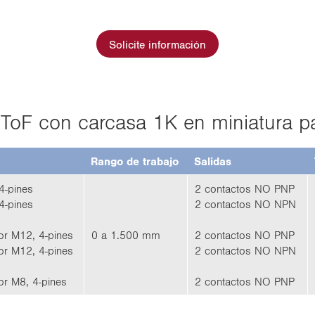
Solicite información
ToF con car­ca­sa 1K en mi­nia­tu­ra para
Rango de tra­ba­jo
Sa­li­das
4-​pines
2 con­tac­tos NO PNP
4-​pines
2 con­tac­tos NO NPN
tor M12, 4-​pines
0 a 1.500 mm
2 con­tac­tos NO PNP
tor M12, 4-​pines
2 con­tac­tos NO NPN
tor M8, 4-​pines
2 con­tac­tos NO PNP