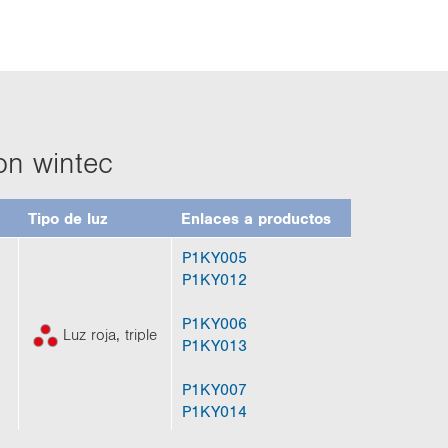
on win­tec
Tipo de luz
En­la­ces a pro­duc­tos
P1KY005
P1KY012
P1KY006
Luz roja, tri­ple
P1KY013
P1KY007
P1KY014