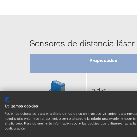
Sen­so­res de dis­tan­cia láser
Pro­pie­da­des
Teach-​in
Utilizamos cookies
Podemos colocarlos para el análisis de los datos de nuestros visitantes, para mejora
nuestro sitio web, mostrar contenido personalizado y brindarle una excelente experie
Pan­ta­lla OLED, in­ter­faz
el sitio web. Para obtener más información sobre las cookies que utilizamos, abra la
configuración.