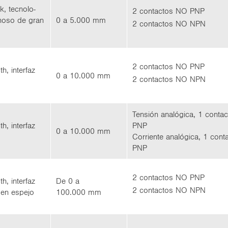
nk, tec­no­lo­
2 con­tac­tos NO PNP
no­so de gran
0 a 5.000 mm
2 con­tac­tos NO NPN
2 con­tac­tos NO PNP
h, in­ter­faz
0 a 10.000 mm
2 con­tac­tos NO NPN
Ten­sión ana­ló­gi­ca, 1 con­t
h, in­ter­faz
PNP
0 a 10.000 mm
Co­rrien­te ana­ló­gi­ca, 1 con
PNP
2 con­tac­tos NO PNP
h, in­ter­faz
De 0 a
2 con­tac­tos NO NPN
 en es­pe­jo
100.000 mm