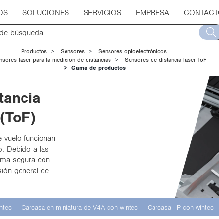
OS
SOLUCIONES
SERVICIOS
EMPRESA
CONTACT
Productos
Sensores
Sensores optoelectrónicos
nsores láser para la medición de distancias
Sensores de distancia láser ToF
Gama de productos
tancia
 (ToF)
e vuelo fun­cio­nan
o. De­bi­do a las
rma se­gu­ra con
sión ge­ne­ral de
ntec
Carcasa en miniatura de V4A con wintec
Carcasa 1P con wintec