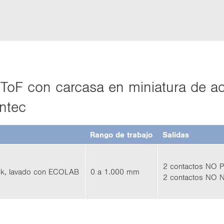
r ToF con car­ca­sa en mi­nia­tu­ra de a
n­tec
Rango de tra­ba­jo
Sa­li­das
2 con­tac­tos NO 
​Link, la­va­do con ECO­LAB
0 a 1.000 mm
2 con­tac­tos NO