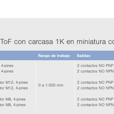
r ToF con car­ca­sa 1K en mi­nia­tu­ra c
Rango de tra­ba­jo
Sa­li­das
 4-​pines
2 con­tac­tos NO PNP
 4-​pines
2 con­tac­tos NO NPN
c­tor M12, 4-​pines
2 con­tac­tos NO PNP
0 a 1.000 mm
­tor M12, 4-​pines
2 con­tac­tos NO NPN
­tor M8, 4-​pines
2 con­tac­tos NO PNP
­tor M8, 4-​pines
2 con­tac­tos NO NPN