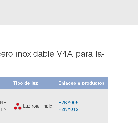
cero inoxi­da­ble V4A para la­
Tipo de luz
En­la­ces a pro­duc­tos
PNP
P2KY005
Luz roja, tri­ple
 NPN
P2KY012