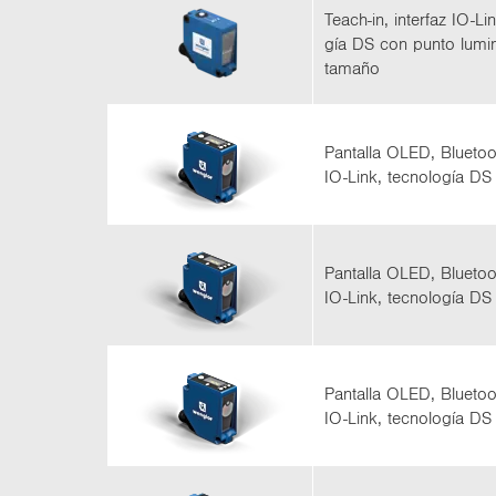
Teach-​in, in­ter­faz IO-​Li
gía DS con punto lu­mi­
ta­ma­ño
Pan­ta­lla OLED, Blue­toot
IO-​Link, tec­no­lo­gía DS
Pan­ta­lla OLED, Blue­toot
IO-​Link, tec­no­lo­gía DS
Pan­ta­lla OLED, Blue­toot
IO-​Link, tec­no­lo­gía DS