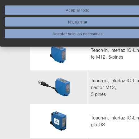
Aceptar todo
Pan­ta­lla OLED, in­ter­f
No, ajustar
Aceptar solo las necesarias
Teach-​in, in­ter­faz IO-​L
fe M12, 5-​pines
Teach-​in, in­ter­faz IO-​L
nec­tor M12,
5-​pines
Teach-​in, in­ter­faz IO-​Li
gía DS