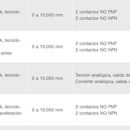
nk, tec­no­lo­
2 con­tac­tos NO PNP
0 a 10.000 mm
2 con­tac­tos NO NPN
nk, tec­no­lo­
2 con­tac­tos NO PNP
0 a 10.000 mm
2 con­tac­tos NO NPN
-​pines
nk, tec­no­lo­
Ten­sión ana­ló­gi­ca, sa­li­da d
0 a 10.000 mm
Co­rrien­te ana­ló­gi­ca, sa­li­da
nk, tec­no­lo­
2 con­tac­tos NO PNP
0 a 10.000 mm
e­le­ra­ción
2 con­tac­tos NO NPN