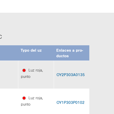
c
Typo del uz
En­la­ces a pro­
duc­tos
Luz roja,
OY2P303A0135
punto
Luz roja,
OY1P303P0102
punto