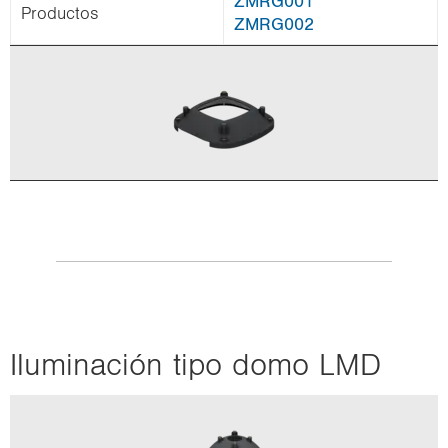
ZMRG001
Pro­duc­tos
ZMRG002
Ilu­mi­na­ción tipo domo LMD