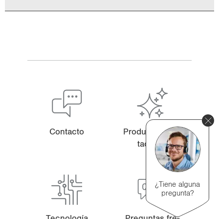
Con­tac­to
Pro­duc­tos des­
ta­ca­dos
¿Tiene alguna
pregunta?
Pre­gun­tas fre­
Tec­no­lo­gía