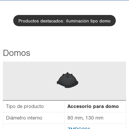
i
o
n
Productos destacados: iluminación tipo domo
Domos
Tipo de pro­duc­to
Ac­ce­so­rio para domo
Diá­me­tro in­terno
80 mm, 130 mm