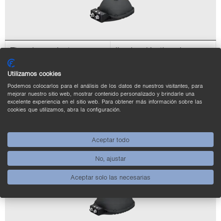
Tipo de pro­duc­to
Ilu­mi­na­ción tipo domo
Diá­me­tro in­terno
80 mm
Utilizamos cookies
Podemos colocarlos para el análisis de los datos de nuestros visitantes, para
Rojo-​cian
mejorar nuestro sitio web, mostrar contenido personalizado y brindarle una
Tipo de luz
Blanco-​infrarrojo
excelente experiencia en el sitio web. Para obtener más información sobre las
cookies que utilizamos, abra la configuración.
Multi-​UV + blan­co
LMDX101
Aceptar todo
Pro­duc­tos
LMDX102
LMDX103
No, ajustar
Aceptar solo las necesarias