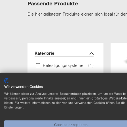
Pas­sen­de Pro­duk­te
Die hier ge­lis­te­ten Pro­duk­te eig­nen sich ideal für d
Ka­te­go­rie
Be­fes­ti­gungs­sys­te­me
(1)
Be­fes­ti­gungs­tech­nik
(1)
Wir verwenden Cookies
Be­rüh­rungs­lo­se
(3)
Wir können diese zur Analyse unserer Besucherdaten platzieren, um unsere Website 
Schutz­ein­rich­tun­gen
verbessern, personalisierte Inhalte anzuzeigen und Ihnen ein großartiges Website-Erle
bieten. Für weitere Informationen zu den von uns verwendeten Cookies öffnen Sie die
Op­ti­ken, Fil­ter, Um­len­
(3)
Einstellungen.
kun­gen und Fo­kus­sie­
run­gen
Cookies akzeptieren