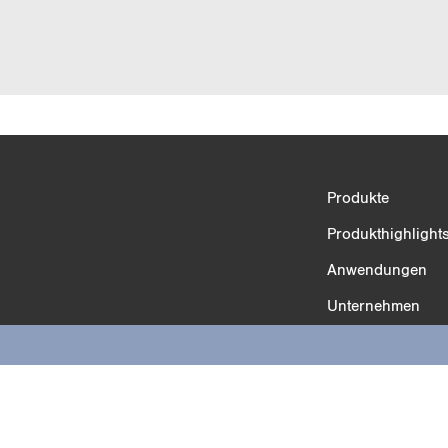
Produktvergleich
Produkte
3/4
Produkthighlight
Anwendungen
Unternehmen
Karriere
Services
Kontakt