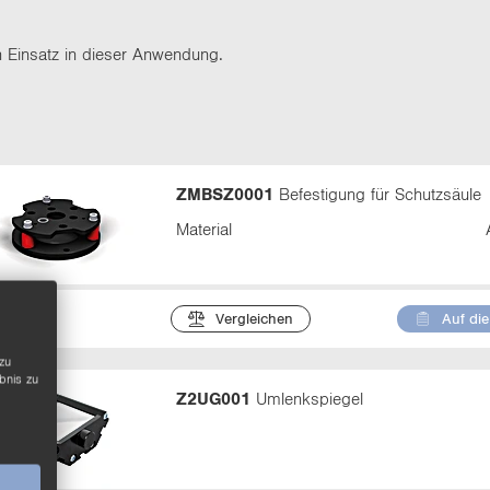
e
n
t
en Ein­satz in die­ser An­wen­dung.
t
a
b
:
ZMBSZ0001
Befestigung für Schutzsäule
Material
Vergleichen
Auf die
zu
bnis zu
Z2UG001
Umlenkspiegel