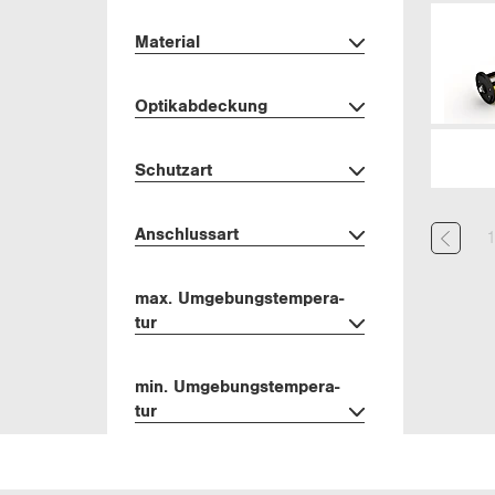
Ma­te­ri­al
Op­ti­k­ab­de­ckung
Schutz­art
An­schluss­art
max. Um­ge­bungs­tem­pe­ra­
tur
min. Um­ge­bungs­tem­pe­ra­
tur