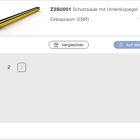
Z2SU001
Schutzsäule mit Umlenkspiegel
Einbauraum (EBR)
Vergleichen
Auf die
(
1
2
c
u
r
r
e
n
t
)