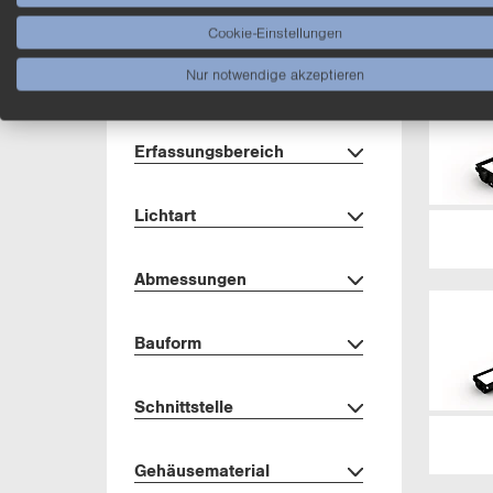
Schutz­ge­häu­se und
(1)
Cookie-Einstellungen
Kühl­mo­du­le
Nur notwendige akzeptieren
Mehr anzeigen
Er­fas­sungs­be­reich
Licht­art
Ab­mes­sun­gen
Bau­form
Schnitt­stel­le
Ge­häu­se­ma­te­ri­al