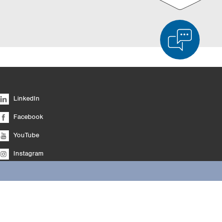
duktvergleich
Liste leeren
Ausblenden
LinkedIn
6/4
Facebook
YouTube
Instagram