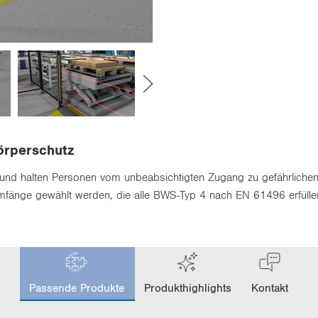
Körperschutz
hutz und halten Personen vom unbeabsichtigten Zugang zu gefährlich
fänge gewählt werden, die alle BWS-Typ 4 nach EN 61496 erfüllen
c
u
Passende Produkte
Produkthighlights
Kontakt
r
r