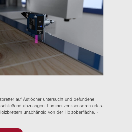
­bret­ter auf Ast­lö­cher un­ter­sucht und ge­fun­de­ne
n­schlie­ßend ab­zu­sä­gen. Lu­mi­nes­zenz­sen­so­ren er­fas­
Holz­bret­tern un­ab­hän­gig von der Holz­ober­flä­che, -​