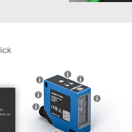
lick
zu
bnis zu