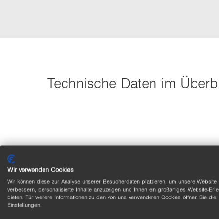
Tech­ni­sche Daten im Über­b
Wir verwenden Cookies
Wir können diese zur Analyse unserer Besucherdaten platzieren, um unsere Website 
verbessern, personalisierte Inhalte anzuzeigen und Ihnen ein großartiges Website-Erle
bieten. Für weitere Informationen zu den von uns verwendeten Cookies öffnen Sie die
Einstellungen.