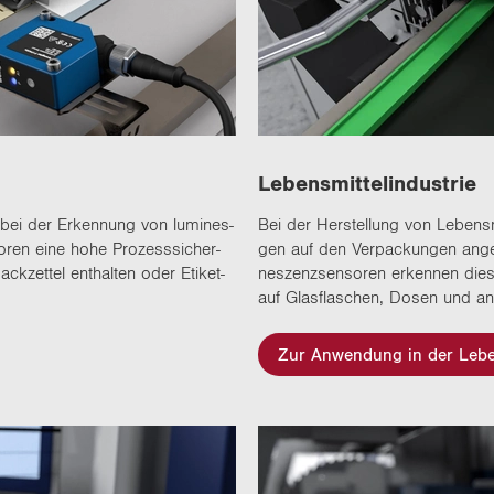
Le­bens­mit­tel­in­dus­trie
 bei der Er­ken­nung von lu­mi­nes­
Bei der Her­stel­lung von Le­bens­mi
so­ren eine hohe Pro­zess­si­cher­
gen auf den Ver­pa­ckun­gen an­ge
ck­zet­tel ent­hal­ten oder Eti­ket­
nes­zenz­sen­so­ren er­ken­nen dies
auf Glas­fla­schen, Dosen und an­
Zur Anwendung in der Leben