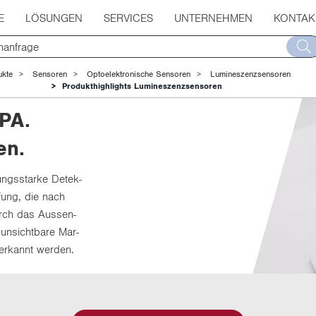
E
LÖSUNGEN
SERVICES
UNTERNEHMEN
KONTAK
ukte
Sensoren
Optoelektronische Sensoren
Lumineszenzsensoren
Produkthighlights Lumineszenzsensoren
PA.
en.
ungs­star­ke De­tek­
rü­fung, die nach
Durch das Aus­sen­
n­sicht­ba­re Mar­
g er­kannt wer­den.