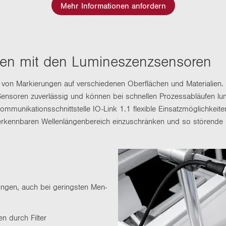
Mehr Informationen anfordern
hen mit den Lu­mi­nes­zenz­sen­so­ren
on von Mar­kie­run­gen auf ver­schie­de­nen Ober­flä­chen und Ma­te­ria­li
n­so­ren zu­ver­läs­sig und kön­nen bei schnel­len Pro­zess­ab­läu­fen lu­m
­mu­ni­ka­ti­ons­schnitt­stel­le IO-​Link 1.1 fle­xi­ble Ein­satz­mög­lich­kei­te
er­kenn­ba­ren Wel­len­län­gen­be­reich ein­zu­schrän­ken und so stö­ren­de H
­run­gen, auch bei ge­rings­ten Men­
zen durch Fil­ter