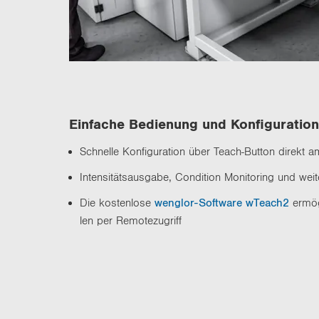
Ein­fa­che Be­die­nung und Kon­fi­gu­ra­ti­on
Schnel­le Kon­fi­gu­ra­ti­on über Teach-​Button di­rekt 
In­ten­si­täts­aus­ga­be, Con­di­ti­on Mo­ni­to­ring und wei
Die kos­ten­lo­se
wenglor-​Software wTeach2
er­mög­
len per Re­mo­te­zu­griff