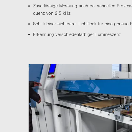
Zu­ver­läs­si­ge Mes­sung auch bei schnel­len Pro­zess
quenz von 2,5 kHz
Sehr klei­ner sicht­ba­rer Licht­fleck für eine ge­naue Po
Er­ken­nung ver­schie­den­far­bi­ger Lu­mi­nes­zenz