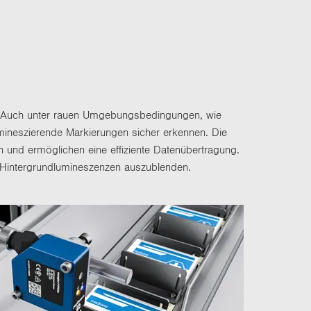
­en. Auch unter rauen Um­ge­bungs­be­din­gun­gen, wie
i­nes­zie­ren­de Mar­kie­run­gen si­cher er­ken­nen. Die
n und er­mög­li­chen eine ef­fi­zi­en­te Da­ten­über­tra­gung.
in­ter­grund­lu­mi­nes­zen­zen aus­zu­blen­den.