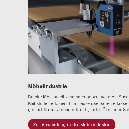
Mö­bel­in­dus­trie
Damit Möbel sta­bil zu­sam­men­ge­baut wer­den kön­ne
Kleb­stof­fen er­fol­gen. Lu­mi­nes­zenz­sen­so­ren er­fas
gen mit fluo­res­zie­ren­der Krei­de, Tinte, Ölen oder Sch
Zur Anwendung in der Möbelindustrie