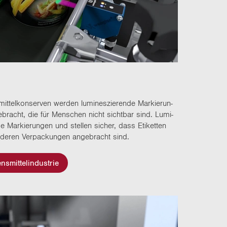
t­tel­kon­ser­ven wer­den lu­mi­nes­zie­ren­de Mar­kie­run­
­bracht, die für Men­schen nicht sicht­bar sind. Lu­mi­
e Mar­kie­run­gen und stel­len si­cher, dass Eti­ket­ten
de­ren Ver­pa­ckun­gen an­ge­bracht sind.
smittelindustrie