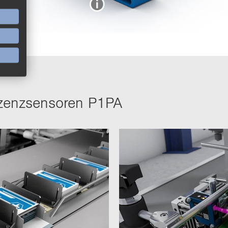
zenz­sen­so­ren P1PA