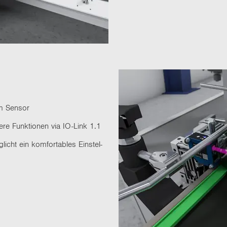
am Sen­sor
­te­re Funk­tio­nen via IO-​Link 1.1
licht ein kom­for­ta­bles Ein­stel­