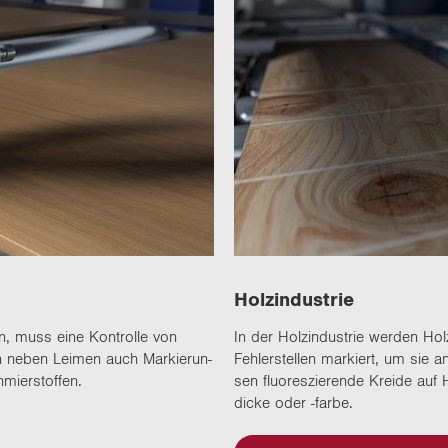
Holz­in­dus­trie
n, muss eine Kon­trol­le von
In der Holz­in­dus­trie wer­den Holz
­sen neben Lei­men auch Mar­kie­run­
Feh­ler­stel­len mar­kiert, um sie a
mier­stof­fen.
sen fluo­res­zie­ren­de Krei­de auf 
dicke oder -​farbe.