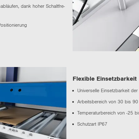
­ab­läu­fen, dank hoher Schalt­fre­
­si­tio­nie­rung
Fle­xi­ble Ein­setz­bar­keit
Uni­ver­sel­le Ein­setz­bar­kei
Ar­beits­be­reich von 30 bis 
Tem­pe­ra­tur­be­reich von -25 
Schutz­art IP67