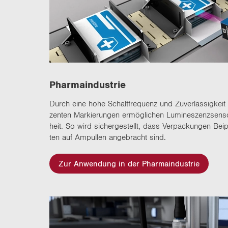
Phar­ma­in­dus­trie
Durch eine hohe Schalt­fre­quenz und Zu­ver­läs­sig­keit
zen­ten Mar­kie­run­gen er­mög­li­chen Lu­mi­nes­zenz­sen­
heit. So wird si­cher­ge­stellt, dass Ver­pa­ckun­gen Bei­pa
ten auf Am­pul­len an­ge­bracht sind.
Zur Anwendung in der Pharmaindustrie