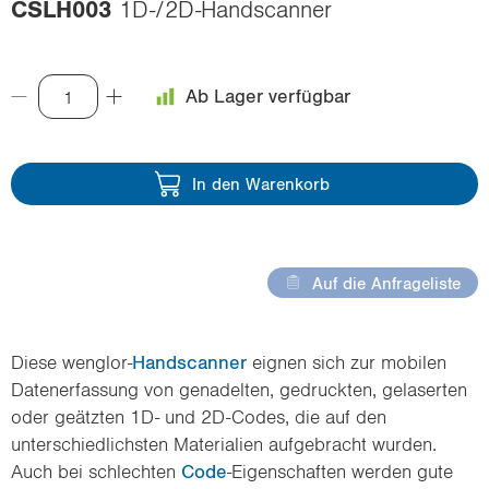
CSLH003
1D-/2D-Handscanner
i
o
n
Ab Lager verfügbar
In den Warenkorb
Auf die Anfrageliste
Diese wenglor-
Handscanner
eignen sich zur mobilen
Datenerfassung von genadelten, gedruckten, gelaserten
oder geätzten 1D- und 2D-Codes, die auf den
unterschiedlichsten Materialien aufgebracht wurden.
Auch bei schlechten
Code
-Eigenschaften werden gute