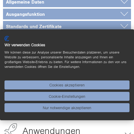
Allgemeine Daten
Ausgangsfunktion
Standards und Zertifikate
* Stürze aus 1,8m Höhe auf Beton
Wir verwenden Cookies
Wir können diese zur Analyse unserer Besucherdaten platzieren, um unsere
Lesefeldtabelle
Website zu verbessern, personalisierte Inhalte anzuzeigen und Ihnen ein
großartiges Website-Erlebnis zu bieten. Für weitere Informationen zu den von uns
verwendeten Cookies öffnen Sie die Einstellungen.
Bemaßtes Bild
Ergänzende Produkte
Cookies akzeptieren
Cookie-Einstellungen
Downloads
Nur notwendige akzeptieren
Anwendungen