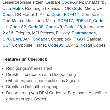
Leseergebnisse erzielt. Lesbare
Code
-Arten: DataMatrix,
Data
Matrix
Rectangle Extension, QR-
Code
, Micro QR-
Code
, QR Model 1, Aztec
Code
,
PDF417
, Composite,
Grid
Matrix
, Maxicode, Micro
PDF417
,
PDF417
,
Code
11,
Code
32,
Code39
,
Code
49,
Code128
, Interleaved
2 of 5
, Telepen, MSI Plessey, Plessey,
Pharmacode
,
UPC
/
EAN
/JAN,
Codabar
, Codablock F,
GS1
Databar,
GS1
Composite, Planet,
Code93
, BC412, Postal Codes.
Features im Überblick
Reinigungsmittelresistent
Direktes Feedback nach Decodierung
(Vibration, visuelles/akustisches Signal)
Drahtlose Datenübertragung
Decodierung von DPM-Codes (z. B. genadelte, geätzte
oder geprägte Codes)