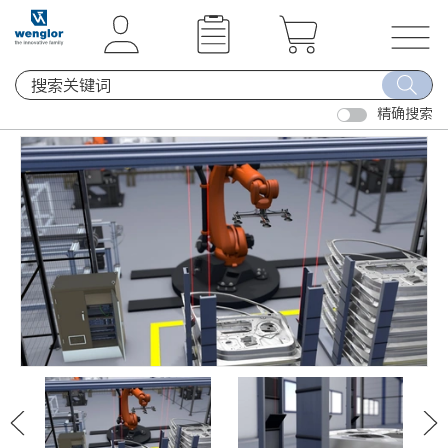
t
t
e
e
x
x
T
t
t
o
.
.
精确搜索
g
s
s
g
k
k
l
i
i
e
p
p
n
T
T
a
o
o
v
C
N
i
o
a
g
n
v
a
t
i
t
e
g
i
n
a
o
t
t
n