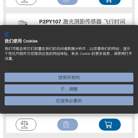
P2PY107
激光测距传感器 飞行时间
覆盖范围
0...10000 mm
输出
模拟输出端
线
我们使用 Cookies
性偏差
10 mm
最大可重现性
3 mm
我们可能会将它们放置在我们的访问者数据分析中，以改善我们的网站，显示
个性化内容并为您提供出色的网站体验。有关 Cookie 的更多信息，请使用打开
设置。
接受所有的
P1PY108
激光测距传感器 飞行时间
不，调整
覆盖范围
0...10000 mm
输出
模拟输出端
线
仅接受必要的
性偏差
10 mm
最大可重现性
3 mm*