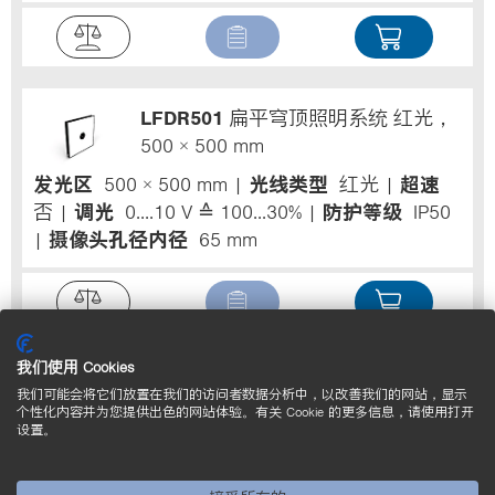
LFDR501
扁平穹顶照明系统 红光，
500 × 500 mm
发光区
500 × 500 mm
光线类型
红光
超速
否
调光
0....10 V ≙ 100...30%
防护等级
IP50
摄像头孔径内径
65 mm
我们使用 Cookies
LFDW501
扁平穹顶照明系统 白光，
我们可能会将它们放置在我们的访问者数据分析中，以改善我们的网站，显示
500 × 500 mm
个性化内容并为您提供出色的网站体验。有关 Cookie 的更多信息，请使用打开
设置。
发光区
500 × 500 mm
光线类型
白光
超速
否
调光
0....10 V ≙ 100...30%
防护等级
IP50