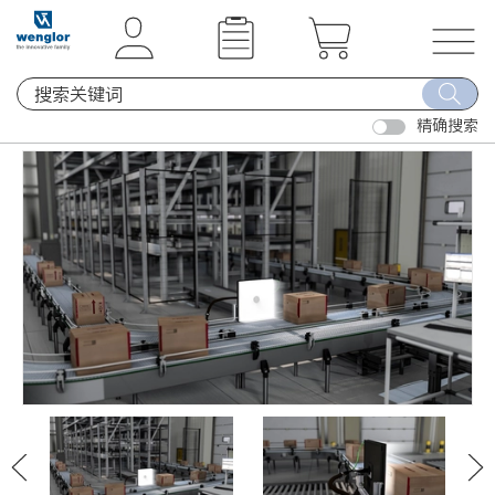
t
t
e
e
x
x
T
t
t
o
.
.
精确搜索
g
s
s
g
k
k
l
i
i
e
p
p
n
T
T
a
o
o
v
C
N
i
o
a
g
n
v
a
t
i
t
e
g
i
n
a
o
t
t
n