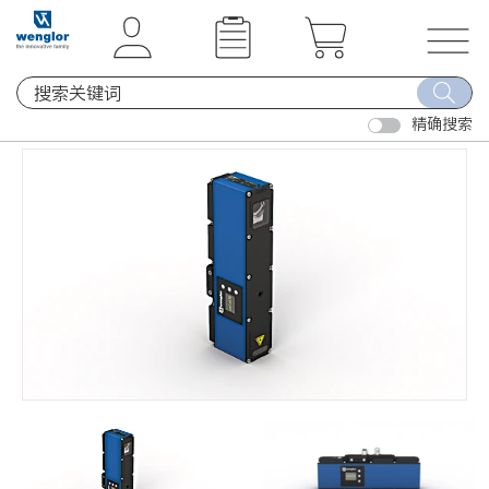
t
t
e
e
x
x
T
t
t
o
.
.
精确搜索
g
s
s
g
k
k
l
i
i
e
p
p
n
T
T
a
o
o
v
C
N
i
o
a
g
n
v
a
t
i
t
e
g
i
n
a
o
t
t
n