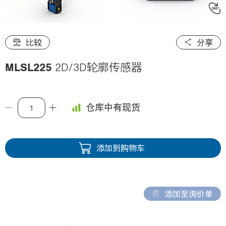
i
o
n
比较
分享
MLSL225
2D/3D轮廓传感器
仓库中有现货
添加到购物车
添加至询价单