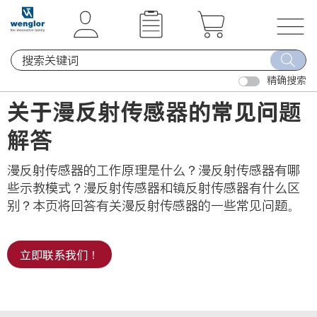
t
t
e
e
x
x
T
t
t
o
.
.
精确搜索
g
s
s
g
关于漫反射传感器的常见问题
k
k
l
i
i
解答
e
p
p
n
T
T
漫反射传感器的工作原理是什么？漫反射传感器有哪
a
o
o
些示教模式？漫反射传感器和镜反射传感器有什么区
v
C
N
别？本页将回答有关漫反射传感器的一些常见问题。
i
o
a
g
n
v
a
立即联系我们！
t
i
t
e
g
i
n
a
o
t
t
n