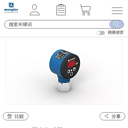
t
t
e
e
x
x
T
t
t
o
.
.
精确搜索
g
s
s
g
k
k
l
i
i
e
p
p
n
T
T
a
o
o
v
C
N
i
o
a
g
n
v
a
t
i
t
e
g
i
比较
分享
n
a
o
t
t
n