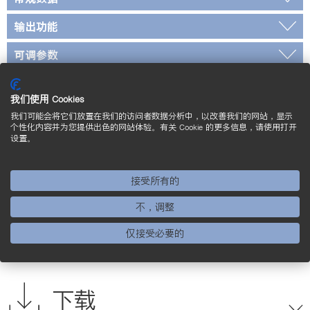
输出功能
可调参数
标准和证书
我们使用 Cookies
*经过 wenglor 检定
我们可能会将它们放置在我们的访问者数据分析中，以改善我们的网站，显示
个性化内容并为您提供出色的网站体验。有关 Cookie 的更多信息，请使用打开
设置。
接线图
接受所有的
操作面板
不，调整
标定尺寸图
仅接受必要的
补充的产品
下载