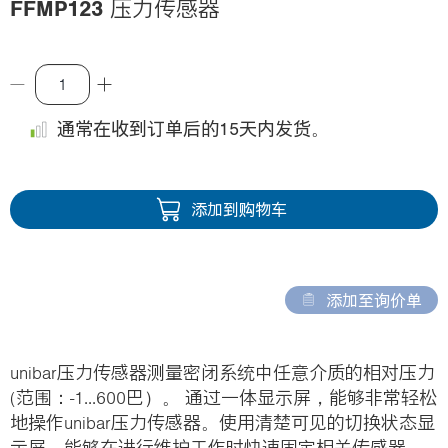
FFMP123
压力传感器
i
o
n
通常在收到订单后的15天内发货。
添加到购物车
添加至询价单
unibar压力传感器测量密闭系统中任意介质的相对压力
(范围：-1...600巴）。 通过一体显示屏，能够非常轻松
地操作unibar压力传感器。使用清楚可见的切换状态显
示屏，能够在进行维护工作时快速固定相关传感器。