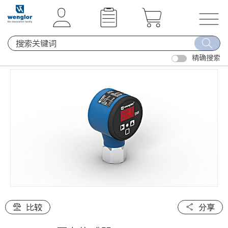
t
t
e
e
x
x
T
t
t
o
.
.
精确搜索
g
s
s
g
k
k
l
i
i
e
p
p
n
T
T
a
o
o
v
C
N
i
o
a
g
n
v
a
t
i
t
e
g
i
比较
分享
n
a
o
t
t
n