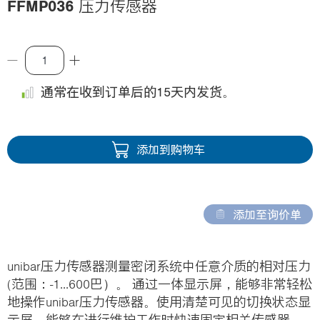
FFMP036
压力传感器
i
o
n
通常在收到订单后的15天内发货。
添加到购物车
添加至询价单
unibar压力传感器测量密闭系统中任意介质的相对压力
(范围：-1...600巴）。 通过一体显示屏，能够非常轻松
地操作unibar压力传感器。使用清楚可见的切换状态显
示屏，能够在进行维护工作时快速固定相关传感器。