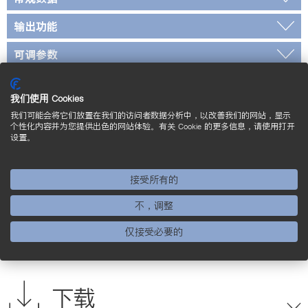
输出功能
可调参数
标准和证书
我们使用 Cookies
*经过 wenglor 检定
我们可能会将它们放置在我们的访问者数据分析中，以改善我们的网站，显示
个性化内容并为您提供出色的网站体验。有关 Cookie 的更多信息，请使用打开
设置。
接线图
接受所有的
操作面板
不，调整
标定尺寸图
仅接受必要的
补充的产品
下载