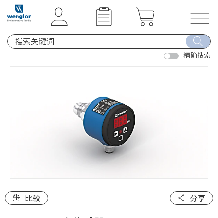
t
t
e
e
x
x
T
t
t
o
.
.
精确搜索
g
s
s
g
k
k
l
i
i
e
p
p
n
T
T
a
o
o
v
C
N
i
o
a
g
n
v
a
t
i
t
e
g
i
比较
分享
n
a
o
t
t
n