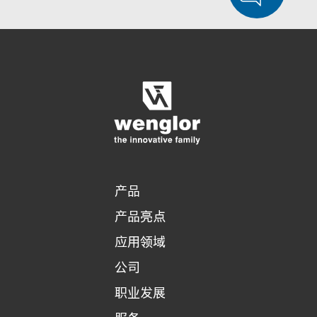
e
n
显示比较产品
对产品进行详细比较
清空列表
t
隐藏
)
3/4
4/4
产品
产品亮点
应用领域
公司
职业发展