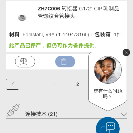
ZH7C006
转接器 G1/2" CIP 乳制品
管螺纹套管接头
材料
Edelstahl, V4A (1.4404/316L)
包装箱
1件
此产品已停产，但仍可作为备件提供。
(
1
2
您有什么问题
c
吗？
u
连接技术 (21)
r
r