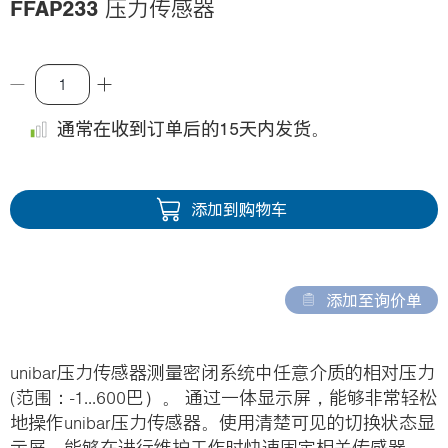
FFAP233
压力传感器
i
o
n
通常在收到订单后的15天内发货。
添加到购物车
添加至询价单
unibar压力传感器测量密闭系统中任意介质的相对压力
(范围：-1...600巴）。 通过一体显示屏，能够非常轻松
地操作unibar压力传感器。使用清楚可见的切换状态显
示屏，能够在进行维护工作时快速固定相关传感器。