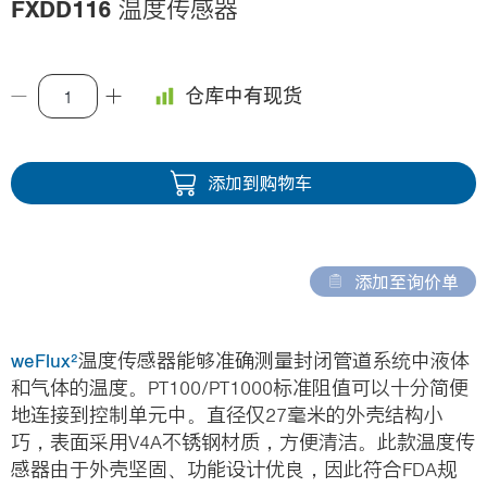
FXDD116
温度传感器
i
o
n
仓库中有现货
添加到购物车
添加至询价单
weFlux²
温度传感器能够准确测量封闭管道系统中液体
和气体的温度。PT100/PT1000标准阻值可以十分简便
地连接到控制单元中。直径仅27毫米的外壳结构小
巧，表面采用V4A不锈钢材质，方便清洁。此款温度传
感器由于外壳坚固、功能设计优良，因此符合FDA规