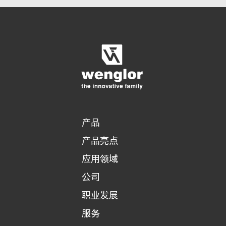
n
显示比较产品
对产品进行详细比较
清空列表
t
隐藏
)
3/4
4/4
产品
产品亮点
应用领域
公司
职业发展
服务