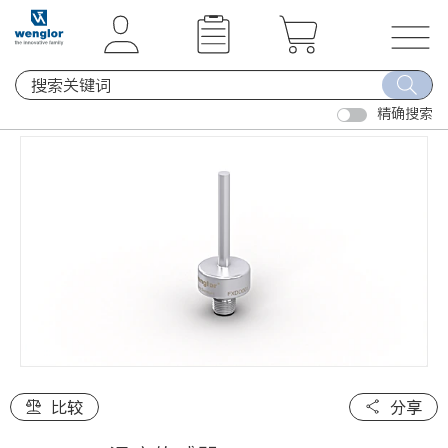
t
t
e
e
x
x
T
t
t
o
.
.
精确搜索
g
s
s
g
k
k
l
i
i
e
p
p
n
T
T
a
o
o
v
C
N
i
o
a
g
n
v
a
t
i
t
e
g
i
比较
分享
n
a
o
t
t
n