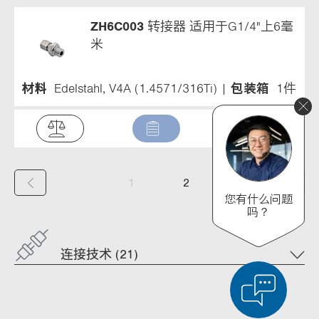
ZH6C003
转接器 适用于G1/4"上6毫
米
材料
Edelstahl, V4A (1.4571/316Ti)
包装箱
1件
(
1
2
您有什么问题
c
吗？
u
连接技术 (21)
r
r
e