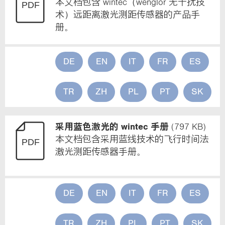
本文档包含 wintec（wenglor 无干扰技
术）远距离激光测距传感器的产品手
册。
DE
EN
IT
FR
ES
TR
ZH
PL
PT
SK
采用蓝色激光的 wintec 手册
(797 KB)
本文档包含采用蓝线技术的飞行时间法
激光测距传感器手册。
DE
EN
IT
FR
ES
TR
ZH
PL
PT
SK