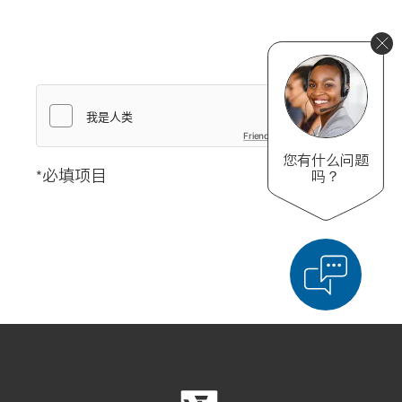
我想获得一份报价。
安道尔
安哥拉
我接受隐私政策。
*
安提瓜和巴布达
奥地利
澳大利亚
Friendly Captcha
巴巴多斯
您有什么问题
*必​填​项目
巴布亚新几内亚
吗？
巴哈马群岛
发送
巴基斯坦
巴拉圭
巴林
巴拿马
巴西
显示比较产品
对产品进行详细比较
清空列表
白俄罗斯
保加利亚
隐藏