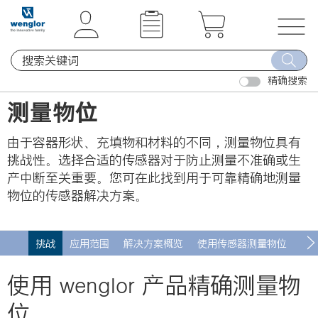
t
t
e
e
x
x
T
t
t
o
.
.
精确搜索
g
s
s
g
测量物位
k
k
l
i
i
e
由于容器形状、充填物和材料的不同，测量物位具有
p
p
n
挑战性。选择合适的传感器对于防止测量不准确或生
T
T
a
产中断至关重要。您可在此找到用于可靠精确地测量
o
o
v
物位的传感器解决方案。
C
N
i
o
a
g
n
v
a
挑战
应用范围
解决方案概览
使用传感器测量物位
相
t
i
t
e
g
i
使用 wenglor 产品精确测量物
n
a
o
位
t
t
n