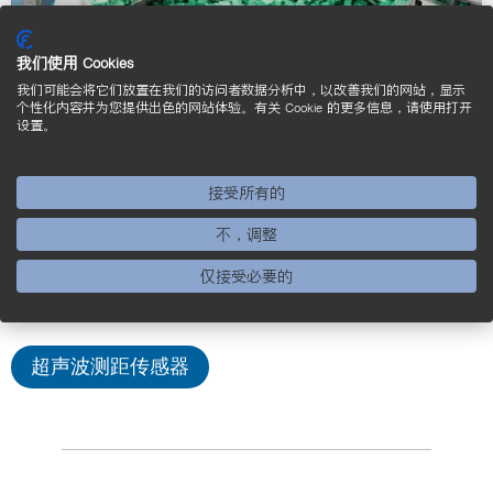
我们使用 Cookies
我们可能会将它们放置在我们的访问者数据分析中，以改善我们的网站，显示
个性化内容并为您提供出色的网站体验。有关 Cookie 的更多信息，请使用打开
振动螺旋输送机的物位检测
设置。
挑战：
为了确保振动螺旋输送机上螺钉、铆钉或螺栓的供
接受所有的
给，必须持续监控其料位。通过容器螺旋体振动将物
不，调整
体分开和运走，由此清空料筒。
仅接受必要的
解决方案：
超声波测距传感器