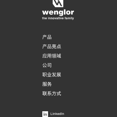
北马其顿
3/4
4/4
贝宁
比利时
冰岛
波兰
产品
波利维亚
产品亮点
波斯尼亚和黑塞
哥维那
应用领域
博茨瓦纳
公司
伯利兹
职业发展
不丹
服务
布基纳法索
布隆迪
联系方式
朝鲜
赤道几内亚
LinkedIn
丹麦