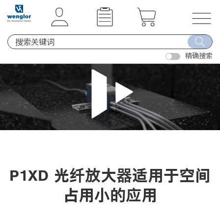
t
t
e
e
x
x
T
t
t
o
.
.
精确搜索
g
s
s
g
k
k
l
i
i
e
p
p
n
T
T
a
o
o
v
C
N
i
o
a
g
n
v
a
P1XD 光纤放大器适用于空间
t
i
t
e
g
占用小的应用
i
n
a
o
t
t
n