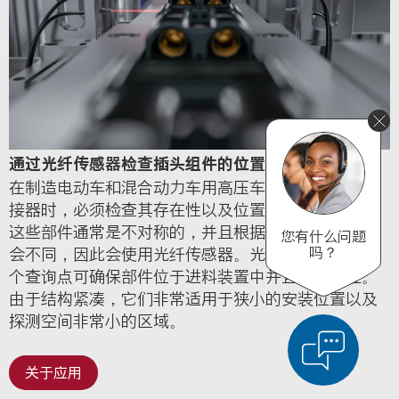
通过光纤传感器检查插头组件的位置和存在性
在制造电动车和混合动力车用高压车载电气系统的连
接器时，必须检查其存在性以及位置的正确性。由于
这些部件通常是不对称的，并且根据型号而定，颜色
您有什么问题
吗？
会不同，因此会使用光纤传感器。光纤传感器借助两
个查询点可确保部件位于进料装置中并且正确对准。
由于结构紧凑，它们非常适用于狭小的安装位置以及
探测空间非常小的区域。
关于应用