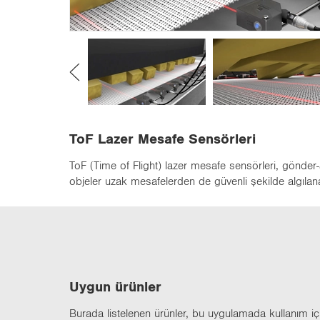
n
ToF Lazer Mesafe Sensörleri
ToF (Time of Flight) lazer mesafe sensörleri, gönde
objeler uzak mesafelerden de güvenli şekilde algılanab
Uygun ürün­ler
Bu­ra­da lis­te­le­nen ürün­ler, bu uy­gu­la­ma­da kul­la­nım içi