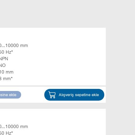
0...10000 mm
50 Hz*
NPN
NO
10 mm
3 mm*
esine ekle
Alışveriş sepetine ekle
0...10000 mm
50 Hz*