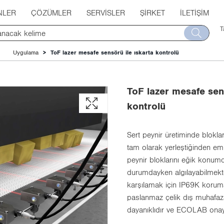
NLER
ÇÖZÜMLER
SERVISLER
ŞIRKET
İLETIŞIM
T
Uygulama
ToF lazer mesafe sensörü ile ıskarta kontrolü
ToF lazer mesafe sens
kontrolü
Sert peynir üretiminde blokla
tam olarak yerleştiğinden emi
peynir bloklarını eğik konum
durumdayken algılayabilmekte
karşılamak için IP69K korum
paslanmaz çelik dış muhafazay
dayanıklıdır ve ECOLAB onayl