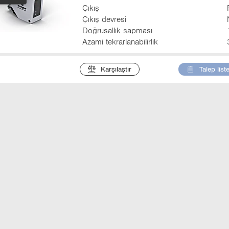
Çıkış
Çıkış devresi
Doğrusallık sapması
Azami tekrarlanabilirlik
Karşılaştır
Talep list