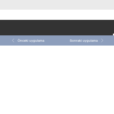
Ayrıntılı 
4/4
5/4
Önceki uygulama
Sonraki uygulama
zellikleri
|
|
|
GTŞ
License
Sitemap
Dil