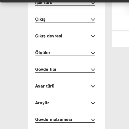
Işık türü
Çıkış
Çıkış dev­re­si
Öl­çü­ler
Gövde tipi
Ayar türü
Ara­yüz
Gövde mal­ze­me­si