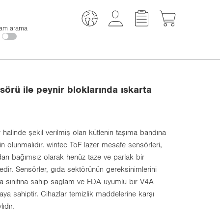
am arama
örü ile peynir bloklarında ıskarta
r halinde şekil verilmiş olan kütlenin taşıma bandına
n olunmalıdır. wintec ToF lazer mesafe sensörleri,
dan bağımsız olarak henüz taze ve parlak bir
dir. Sensörler, gıda sektörünün gereksinimlerini
a sınıfına sahip sağlam ve FDA uyumlu bir V4A
a sahiptir. Cihazlar temizlik maddelerine karşı
ıdır.