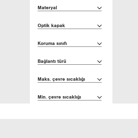
Ma­ter­yal
Optik kapak
Ko­ru­ma sı­nı­fı
Bağ­lan­tı türü
Maks. çevre sı­cak­lı­ğı
Min. çevre sı­cak­lı­ğı