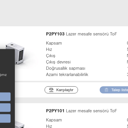
t
a
b
:
P2PY103
Lazer mesafe sensörü ToF
Kapsam
Hız
Çıkış
Çıkış devresi
Doğrusallık sapması
Azami tekrarlanabilirlik
ğımız
Karşılaştır
Talep list
P2PY101
Lazer mesafe sensörü ToF
Kapsam
Hız