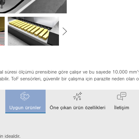
r-al süresi ölçümü prensibine göre çalışır ve bu sayede 10.000 mm’y
ilir. ToF sensörleri, güvenilir bir çalışma için parazite neden olan o
c
u
Uygun ürünler
Öne çıkan ürün özellikleri
İletişim
r
r
e
n
t
n ide­al­dir.