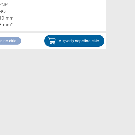
PNP
NO
10 mm
3 mm*
esine ekle
Alışveriş sepetine ekle