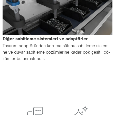
Diğer sa­bit­le­me sis­tem­le­ri ve adap­tör­ler
Ta­sa­rım adap­tö­rün­den ko­ru­ma sü­tu­nu sa­bit­le­me sis­te­mi­
ne ve duvar sa­bit­le­me çö­züm­le­ri­ne kadar çok çe­şit­li çö­
züm­ler bu­lun­mak­ta­dır.