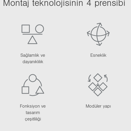
Mon­taj tek­no­lo­ji­si­nin 4 pren­si­bi
i
o
n
Sağlamlık ve
Esneklik
dayanıklılık
Fonksiyon ve
Modüler yapı
tasarım
çeşitliliği