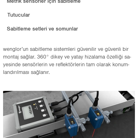
Metrik sensörler için sabitleme
Tutucular
Sabitleme setleri ve somunlar
wenglor’un sa­bit­le­me sis­tem­le­ri gü­ve­ni­lir ve gü­ven­li bir
mon­taj sağ­lar. 360° dikey ve yatay hi­za­la­ma özel­li­ği sa­
ye­sin­de sen­sör­le­rin ve ref­lek­tör­le­rin tam ola­rak ko­num­
lan­dı­rıl­ma­sı sağ­la­nır.