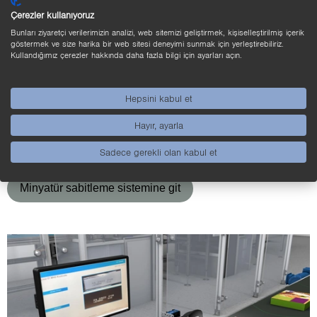
Çerezler kullanıyoruz
Bunları ziyaretçi verilerimizin analizi, web sitemizi geliştirmek, kişiselleştirilmiş içerik
göstermek ve size harika bir web sitesi deneyimi sunmak için yerleştirebiliriz.
Kullandığımız çerezler hakkında daha fazla bilgi için ayarları açın.
Min­ya­tür sa­bit­le­me sis­te­mi
Min­ya­tür ta­sa­rım için mon­taj tek­no­lo­ji­si, küçük 1K se­ri­si­
Hepsini kabul et
nin ve diğer wenglor ürün­le­ri­nin ge­rek­si­nim­le­ri­ne özel
Hayır, ayarla
ola­rak uyar­lan­mış­tır ve dar yer ko­şul­la­rı­na sahip sis­tem­
ler­de ku­ru­lu­ma ola­nak sağ­lar.
Sadece gerekli olan kabul et
Minyatür sabitleme sistemine git