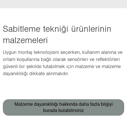
Sa­bit­le­me tek­ni­ği ürün­le­ri­nin
mal­ze­me­le­ri
Uygun mon­taj tek­no­lo­ji­si­ni se­çer­ken, kul­la­nım ala­nı­na ve
ortam ko­şul­la­rı­na bağlı ola­rak sen­sör­le­ri ve ref­lek­tör­le­ri
gü­ven­li bir şe­kil­de tu­ta­bil­mek için mal­ze­me ve mal­ze­me
da­ya­nık­lı­lı­ğı dik­ka­te alın­ma­lı­dır.
Malzeme dayanıklılığı hakkında daha fazla bilgiyi
burada bulabilirsiniz