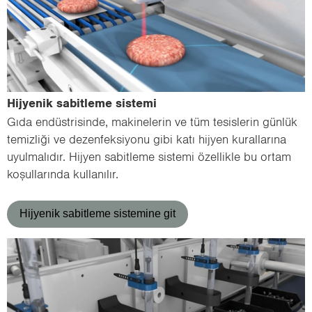
Hij­ye­nik sa­bit­le­me sis­te­mi
Gıda en­düst­ri­sin­de, ma­ki­ne­le­rin ve tüm te­sis­le­rin gün­lük
te­miz­li­ği ve de­zen­fek­si­yo­nu gibi katı hij­yen ku­ral­la­rı­na
uyul­ma­lı­dır. Hij­yen sa­bit­le­me sis­te­mi özel­lik­le bu ortam
ko­şul­la­rın­da kul­la­nı­lır.
Hijyenik sabitleme sistemine git