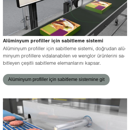
Alü­min­yum pro­fil­ler için sa­bit­le­me sis­te­mi
Alü­min­yum pro­fil­ler için sa­bit­le­me sis­te­mi, doğ­ru­dan alü­
min­yum pro­fil­le­re vi­da­la­na­bi­len ve wenglor ürün­le­ri­ni sa­
bit­le­yen çe­şit­li sa­bit­le­me ele­man­la­rı­nı kap­sar.
Alüminyum profiller için sabitleme sistemine git