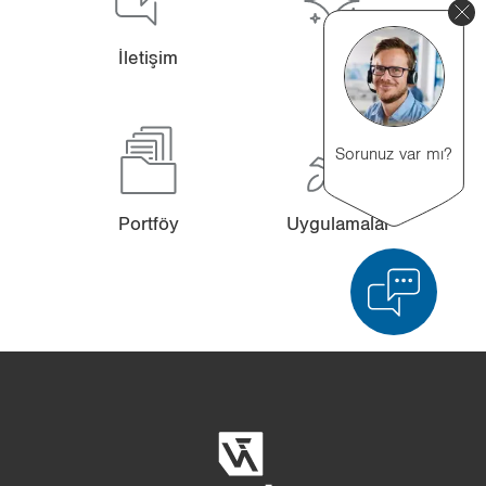
İle­ti­şim
Sorunuz var mı?
Port­föy
Uy­gu­la­ma­lar
Ürün karşılaştırması
Ayrıntılı ürün karşılaştırması
Listeyi boşalt
Gizle
3/4
4/4