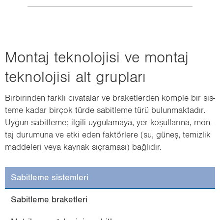
Mon­taj tek­no­lo­ji­si ve mon­taj
tek­no­lo­ji­si alt grup­la­rı
Bir­bi­rin­den fark­lı cı­va­ta­lar ve bra­ket­ler­den komp­le bir sis­
te­me kadar bir­çok türde sa­bit­le­me türü bu­lun­mak­ta­dır.
Uygun sa­bit­le­me; il­gi­li uy­gu­la­ma­ya, yer ko­şul­la­rı­na, mon­
taj du­ru­mu­na ve etki eden fak­tör­le­re (su, güneş, te­miz­lik
mad­de­le­ri veya kay­nak sıç­ra­ma­sı) bağ­lı­dır.
Sabitleme sistemleri
Sabitleme braketleri