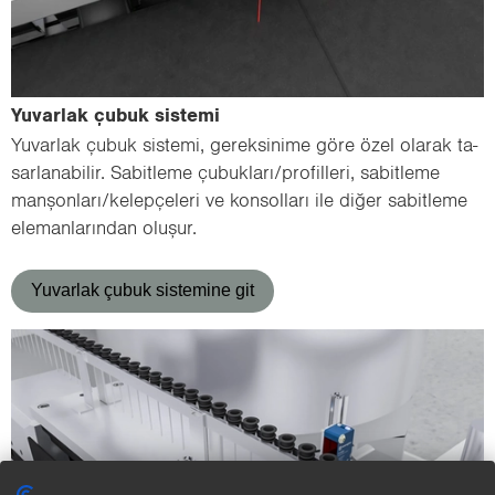
Yu­var­lak çubuk sis­te­mi
Yu­var­lak çubuk sis­te­mi, ge­rek­si­ni­me göre özel ola­rak ta­
sar­la­na­bi­lir. Sa­bit­le­me çu­buk­la­rı/pro­fil­le­ri, sa­bit­le­me
man­şon­la­rı/ke­lep­çe­le­ri ve kon­sol­la­rı ile diğer sa­bit­le­me
ele­man­la­rın­dan olu­şur.
Yuvarlak çubuk sistemine git