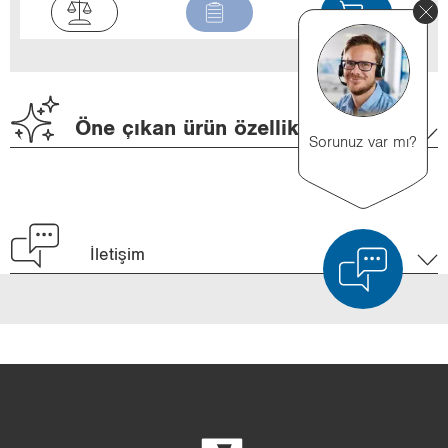
Öne çıkan ürün özellikleri
Sorunuz var mı?
İletişim
Ürün karşılaştırması
Ayrıntılı ürün karşılaştırması
Listeyi boşalt
Gizle