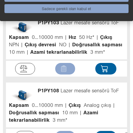
Sadece gerekli olan kabul et
P1PY103
Lazer mesafe sensörü ToF
Kapsam
0...10000 mm
Hız
50 Hz*
Çıkış
NPN
Çıkış devresi
NO
Doğrusallık sapması
10 mm
Azami tekrarlanabilirlik
3 mm*
P1PY108
Lazer mesafe sensörü ToF
Kapsam
0...10000 mm
Çıkış
Analog çıkış
Doğrusallık sapması
10 mm
Azami
tekrarlanabilirlik
3 mm*