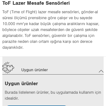
ToF Lazer Mesafe Sensörleri
ToF (Time of Flight) lazer mesafe sensörleri, gönder-al
süresi ölçümü prensibine göre çalışır ve bu sayede
10.000 mm’ye kadar büyük çalışma aralıklarını kapsar,
böylece objeler uzak mesafelerden de güvenli şekilde
algılanabilir. ToF sensörleri, güvenilir bir çalışma için
parazite neden olan ortam ışığına karşı son derece
dayanıklıdır.
Uygun ürünler
Uygun ürün­ler
Bu­ra­da lis­te­le­nen ürün­ler, bu uy­gu­la­ma­da kul­la­nım için
ide­al­dir.