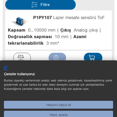
Filtre
P1PY107
Lazer mesafe sensörü ToF
Kapsam
0...10000 mm
Çıkış
Analog çıkış
Doğrusallık sapması
10 mm
Azami
tekrarlanabilirlik
3 mm*
Çerezler kullanıyoruz
P1PY101
Lazer mesafe sensörü ToF
Bunları ziyaretçi verilerimizin analizi, web sitemizi geliştirmek, kişiselleştirilmiş içerik
göstermek ve size harika bir web sitesi deneyimi sunmak için yerleştirebiliriz.
Kullandığımız çerezler hakkında daha fazla bilgi için ayarları açın.
Kapsam
0...10000 mm
Hız
50 Hz*
Çıkış
PNP
Çıkış devresi
NO
Doğrusallık sapması
10 mm
Azami tekrarlanabilirlik
3 mm*
Hepsini kabul et
Hayır, ayarla