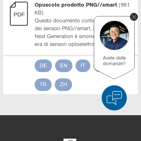
Opuscolo prodotto PNG//smart
(961
KB)
Que­sto do­cu­men­to con­tie­ne il vo­lan­ti­no
dei sen­so­ri PNG//smart. Pho­toe­lec­tro­nic
Next Ge­ne­ra­tion è si­no­ni­mo di una nuova
era di sen­so­ri op­to­e­let­tro­ni­ci in­tel­li­gen­ti.
Avete delle
domande?
DE
EN
IT
FR
ES
TR
ZH
Confronto dei prodotti
Confronto dettagliato dei prodotti