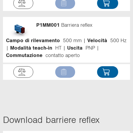
P1MM001
Barriera reflex
Campo di rilevamento
500 mm
Velocità
500 Hz
Modalità teach-in
HT
Uscita
PNP
Commutazione
contatto aperto
Do­wn­load bar­rie­re re­flex