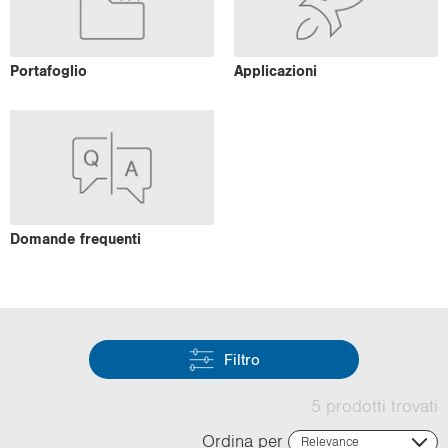
Por­ta­fo­glio
Ap­pli­ca­zio­ni
Do­man­de fre­quen­ti
Filtro
5 prodotti trovati
Ordina per
Relevance