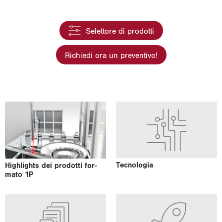
i
o
Selettore di prodotti
n
Richiedi ora un preventivo!
Tec­no­lo­gia
Hi­ghlights dei pro­dot­ti for­
ma­to 1P