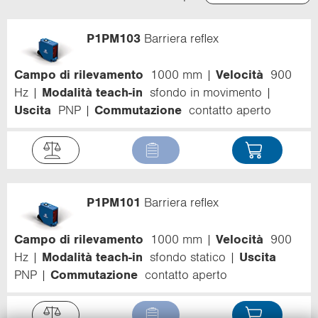
Relevance
Name (ascending)
P1PM103
Barriera reflex
Name (descending)
Code (ascending)
Code (descending)
Campo di rilevamento
1000 mm
Velocità
900
Campo di rilevamento
Hz
Modalità teach-in
sfondo in movimento
Uscita
PNP
Commutazione
contatto aperto
P1PM101
Barriera reflex
Campo di rilevamento
1000 mm
Velocità
900
Hz
Modalità teach-in
sfondo statico
Uscita
PNP
Commutazione
contatto aperto