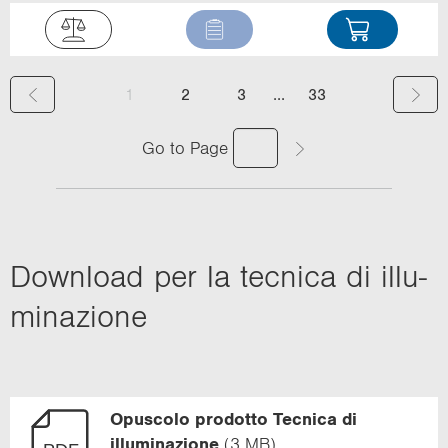
(
...
1
2
3
33
c
Go to Page
u
r
r
Do­wn­load per la tec­ni­ca di il­lu­
e
n
mi­na­zio­ne
t
)
Opuscolo prodotto Tecnica di
illuminazione
(3 MB)