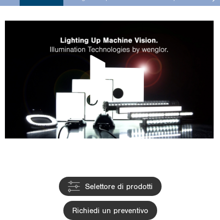
i
o
n
Selettore di prodotti
Richiedi un preventivo