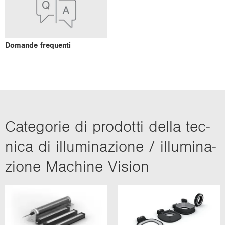
Do­man­de fre­quen­ti
Ca­te­go­rie di pro­dot­ti della tec­
ni­ca di il­lu­mi­na­zio­ne / il­lu­mi­na­
zio­ne Ma­chi­ne Vi­sion