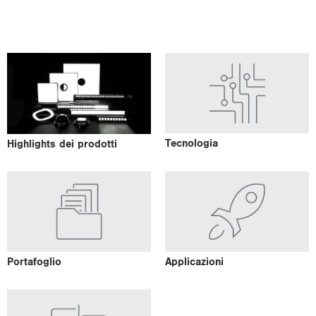
Tec­no­lo­gia
Hi­ghlights dei pro­dot­ti
Por­ta­fo­glio
Ap­pli­ca­zio­ni