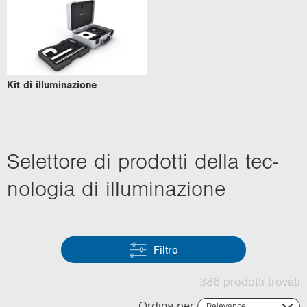
Kit di il­lu­mi­na­zio­ne
Se­let­to­re di pro­dot­ti della tec­
no­lo­gia di il­lu­mi­na­zio­ne
Filtro
386 prodotti trovati
Ordina per
Relevance