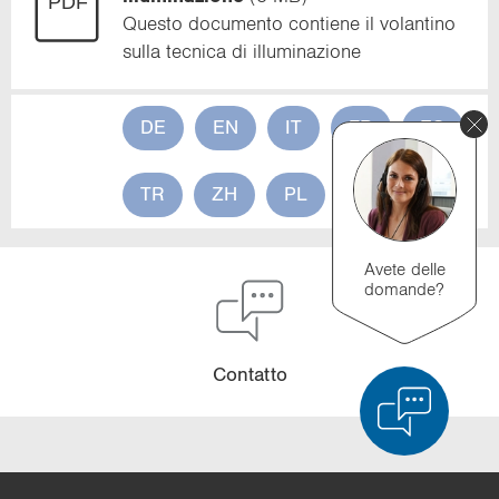
Que­sto do­cu­men­to con­tie­ne il vo­lan­ti­no
sulla tec­ni­ca di il­lu­mi­na­zio­ne
DE
EN
IT
FR
ES
TR
ZH
PL
PT
SK
Avete delle
domande?
Con­tat­to