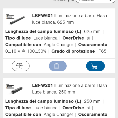
Relevance
Name (ascending)
LBFW601
Illuminazione a barre Flash
Name (descending)
Code (ascending)
luce bianca, 625 mm
Code (descending)
Lunghezza del campo luminoso (L)
625 mm
Campo di rilevamento
Tipo di luce
Luce bianca
OverDrive
sì
Compatibile con
Angle Changer
Oscuramento
0...10 V ≙ 100...30%
Grado di protezione
IP65
LBFW201
Illuminazione a barre Flash
Luce bianca, 250 mm
Lunghezza del campo luminoso (L)
250 mm
Tipo di luce
Luce bianca
OverDrive
sì
Compatibile con
Angle Changer
Oscuramento