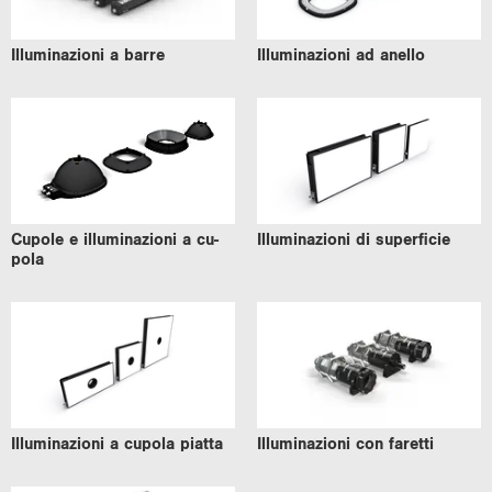
Il­lu­mi­na­zio­ni a barre
Il­lu­mi­na­zio­ni ad anel­lo
Cu­po­le e il­lu­mi­na­zio­ni a cu­
Il­lu­mi­na­zio­ni di su­per­fi­cie
po­la
Il­lu­mi­na­zio­ni a cu­po­la piat­ta
Il­lu­mi­na­zio­ni con fa­ret­ti