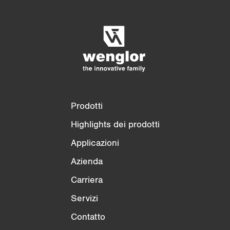
Confronto dei prodotti
Confronto dettagliato dei prodotti
Svuota elenco
Nascondi
3/4
4/4
Prodotti
Highlights dei prodotti
Applicazioni
Azienda
Carriera
Servizi
Contatto