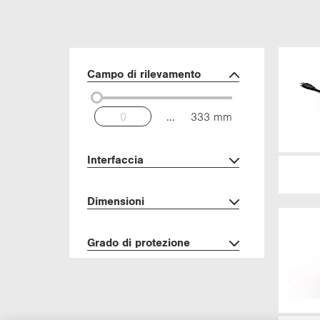
Campo di ri­le­va­men­to
...
333 mm
In­ter­fac­cia
Di­men­sio­ni
Grado di pro­te­zio­ne