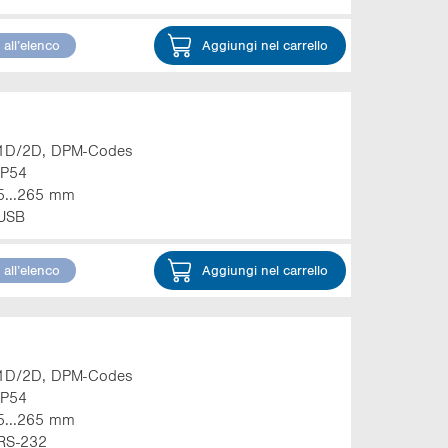
all’elenco
Aggiungi nel carrello
1D/2D, DPM-Codes
IP54
5...265 mm
USB
all’elenco
Aggiungi nel carrello
1D/2D, DPM-Codes
IP54
5...265 mm
RS-232