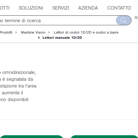
OTTI
SOLUZIONI
SERVIZI
AZIENDA
CONTATTO
R
Prodotti
Machine Vision
Lettori di codici 1D/2D e codici a barre
Lettori manuale 1D/2D
om­ni­di­re­zio­na­le,
a è se­gna­la­ta da
o­sta­zio­ne tra l’area
 au­men­ta il
 di­spo­ni­bi­li