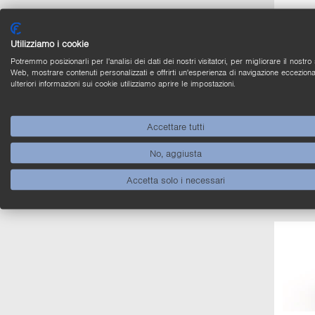
Utilizziamo i cookie
Potremmo posizionarli per l'analisi dei dati dei nostri visitatori, per migliorare il nostro 
Web, mostrare contenuti personalizzati e offrirti un'esperienza di navigazione ecceziona
ulteriori informazioni sui cookie utilizziamo aprire le impostazioni.
Accettare tutti
No, aggiusta
Accetta solo i necessari