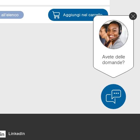
all’elenco
Aggiungi nel carrello
Avete delle
domande?
 dei prodotti
Svuota elenco
Nascondi
LinkedIn
6/4