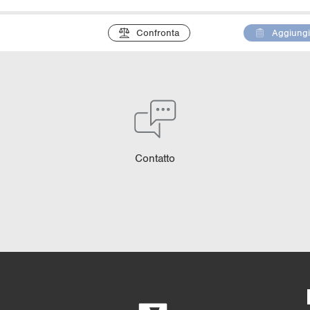
Confronta
Aggiungi 
Con­tat­to
Confronto dettagliato
4/4
5/4