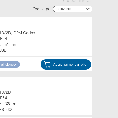
6 prodotti trovati
Ordina per
Relevance
Relevance
Name (ascending)
Name (descending)
Code (ascending)
1D/2D, DPM-Codes
Code (descending)
IP54
Campo di rilevamento
0...51 mm
USB
all’elenco
Aggiungi nel carrello
1D/2D
IP54
5...328 mm
RS-232