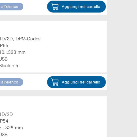
all’elenco
Aggiungi nel carrello
1D/2D, DPM-Codes
IP65
10...333 mm
USB
Bluetooth
all’elenco
Aggiungi nel carrello
1D/2D
IP54
5...328 mm
USB