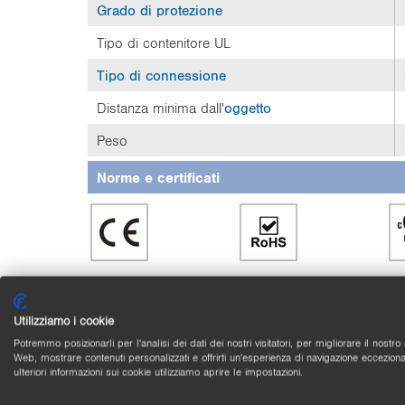
Grado di protezione
Tipo di contenitore UL
Tipo di connessione
Distanza minima dall'
oggetto
Peso
Norme e certificati
Utilizziamo i cookie
Potremmo posizionarli per l'analisi dei dati dei nostri visitatori, per migliorare il nostro 
Web, mostrare contenuti personalizzati e offrirti un'esperienza di navigazione ecceziona
ulteriori informazioni sui cookie utilizziamo aprire le impostazioni.