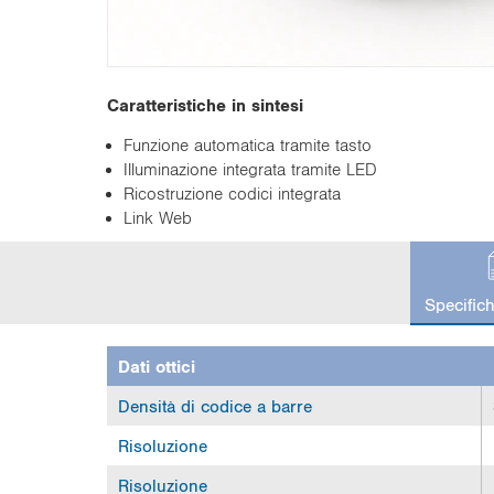
n
Caratteristiche in sintesi
Funzione automatica tramite tasto
Illuminazione integrata tramite LED
Ricostruzione codici integrata
Link Web
c
u
Specific
r
r
e
Dati ottici
n
t
Densità di codice a barre
t
Risoluzione
a
b
Risoluzione