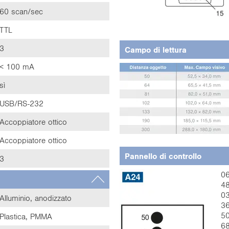
60 scan/sec
TTL
3
Campo di lettura
< 100 mA
sì
USB/RS-232
Accoppiatore ottico
Accoppiatore ottico
Pannello di controllo
3
06
48
03
Alluminio, anodizzato
36
50
Plastica, PMMA
68