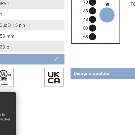
IP54
70
1
SubD 15-pin
50 mm
68 g
Disegno quotato
sito
le. Per