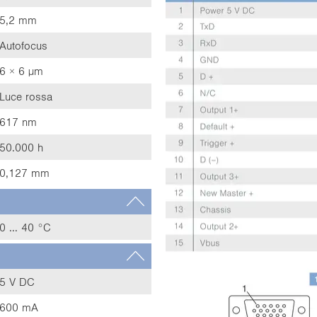
5,2 mm
Autofocus
6 × 6 µm
Luce rossa
617 nm
50.000 h
0,127 mm
0 ... 40 °C
5 V DC
600 mA