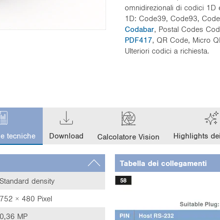
omnidirezionali di codici 1D 
1D: Code39, Code93, Code
Codabar
, Postal Codes Cod
PDF417
, QR Code, Micro 
Ulteriori codici a richiesta.
he tecniche
Download
Highlights dei
Calcolatore Vision
Tabella dei collegamenti
Standard density
752 × 480 Pixel
0,36 MP