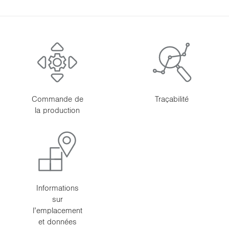
i
o
n
Commande de
Traçabilité
la production
Informations
sur
l’emplacement
et données