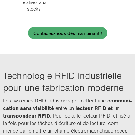
relatives aux
stocks
Contactez-nous dès maintenant !
Tech­no­lo­gie RFID in­dus­trielle
pour une fa­bri­ca­tion mo­derne
Les sys­tèmes RFID in­dus­triels per­mettent une
com­mu­ni­
ca­tion sans vi­si­bi­li­té
entre un
lec­teur RFID et
un
trans­pon­deur
RFID
. Pour cela, le lec­teur RFID, uti­li­sé à
la fois pour les tâches d’écri­ture et de lec­ture, com­
mence par émettre un champ élec­tro­ma­gné­tique re­cep­