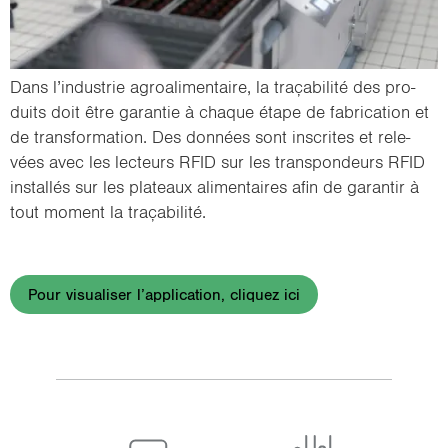
Dans l’in­dus­trie agroa­li­men­taire, la tra­ça­bi­li­té des pro­
duits doit être ga­ran­tie à chaque étape de fa­bri­ca­tion et
de trans­for­ma­tion. Des don­nées sont ins­crites et re­le­
vées avec les lec­teurs RFID sur les trans­pon­deurs RFID
ins­tal­lés sur les pla­teaux ali­men­taires afin de ga­ran­tir à
tout mo­ment la tra­ça­bi­li­té.
Pour visualiser l’application, cliquez ici