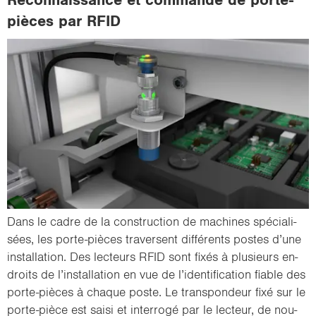
pièces par RFID
Dans le cadre de la construc­tion de ma­chines spé­cia­li­
sées, les porte-​pièces tra­versent dif­fé­rents postes d’une
ins­tal­la­tion. Des lec­teurs RFID sont fixés à plu­sieurs en­
droits de l’ins­tal­la­tion en vue de l’iden­ti­fi­ca­tion fiable des
porte-​pièces à chaque poste. Le trans­pon­deur fixé sur le
porte-​pièce est saisi et in­ter­ro­gé par le lec­teur, de nou­