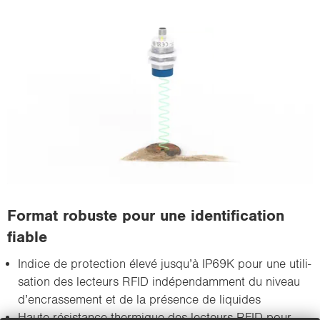
For­mat ro­buste pour une iden­ti­fi­ca­tion
fiable
In­dice de pro­tec­tion élevé jusqu’à IP69K pour une uti­li­
sa­tion des lec­teurs RFID in­dé­pen­dam­ment du ni­veau
d’en­cras­se­ment et de la pré­sence de li­quides
Haute ré­sis­tance ther­mique des lec­teurs RFID pour