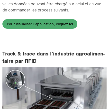
velles don­nées pou­vant être char­gé sur celui-​ci en vue
de com­man­der les pro­cess sui­vants.
Pour visualiser l’application, cliquez ici
Track & trace dans l’in­dus­trie agroa­li­men­
taire par RFID