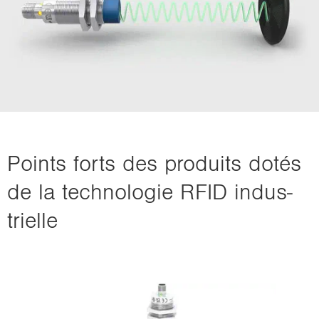
Points forts des pro­duits dotés
de la tech­no­lo­gie RFID in­dus­
trielle