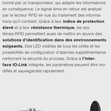
tion­né par un trans­pon­deur, qui adapte les in­for­ma­tions
en consé­quence. Le si­gnal émis en re­tour est ana­ly­sé
par le lec­teur RFID en vue du trai­te­ment des in­for­ma­
tions qu’il contient. Grâce à leur
in­dice de pro­tec­tion
élevé
et à leur
ré­sis­tance ther­mique
, les sys­
tèmes RFID per­mettent aussi de mettre en œuvre des
so­lu­tions d’iden­ti­fi­ca­tion dans des en­vi­ron­ne­ments
exi­geants.
Des LED vi­sibles de tous les côtés et les
pos­si­bi­li­tés de confi­gu­ra­tion d’alarmes sup­plé­men­taires
ren­forcent la sé­cu­ri­té du pro­cess. Grâce à
l’in­ter­
face IO-​Link
in­té­grée, les pa­ra­mètres peuvent être mo­
di­fiés et sau­ve­gar­dés ra­pi­de­ment.