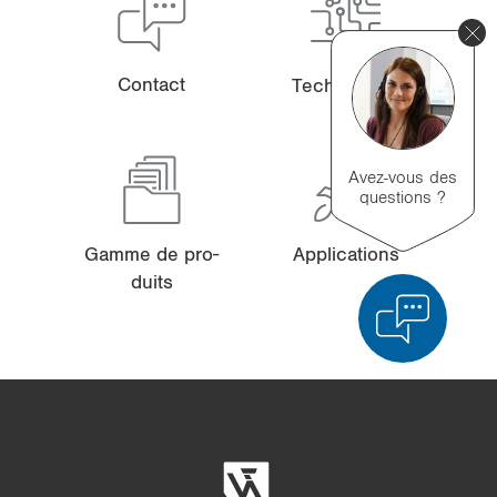
Contact
Tech­no­lo­gie
Avez-vous des
questions ?
Gamme de pro­
Ap­pli­ca­tions
duits
Comparaison des produits
Comparaison détaillée des produits
Vider la liste
Masquer