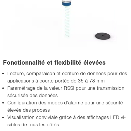
Fonc­tion­na­li­té et flexi­bi­li­té éle­vées
Lec­ture, com­pa­rai­son et écri­ture de don­nées pour des
ap­pli­ca­tions à courte por­tée de 35 à 78 mm
Pa­ra­mé­trage de la va­leur RSSI pour une trans­mis­sion
sé­cu­ri­sée des don­nées
Confi­gu­ra­tion des modes d’alarme pour une sé­cu­ri­té
éle­vée des pro­cess
Vi­sua­li­sa­tion convi­viale grâce à des af­fi­chages LED vi­
sibles de tous les côtés