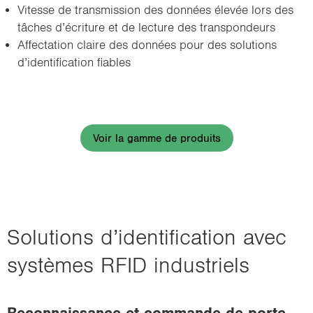
Vi­tesse de trans­mis­sion des don­nées éle­vée lors des
tâches d’écri­ture et de lec­ture des trans­pon­deurs
Af­fec­ta­tion claire des don­nées pour des so­lu­tions
d’iden­ti­fi­ca­tion fiables
Voir la gamme de produits
So­lu­tions d’iden­ti­fi­ca­tion avec
sys­tèmes RFID in­dus­triels
Re­con­nais­sance et com­mande de porte-​