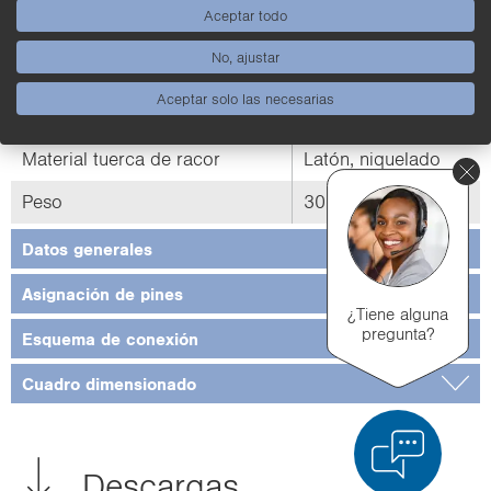
Técnica de bornes
Aceptar todo
Confección
roscados
No, ajustar
Clase de protección
IP67
Aceptar solo las necesarias
Rango de temperatura
-25 ... 90 °C
Material tuerca de racor
Latón, niquelado
Peso
30 g
Datos generales
Asignación de pines
¿Tiene alguna
pregunta?
Esquema de conexión
Cuadro dimensionado
Descargas