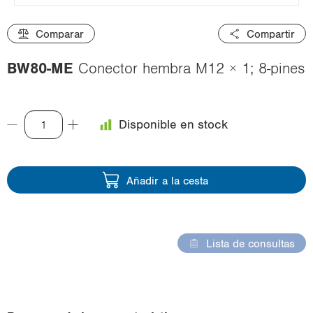
i
o
Comparar
Compartir
n
BW80-ME
Conector hembra M12 × 1; 8-pines
Disponible en stock
Añadir a la cesta
Lista de consultas