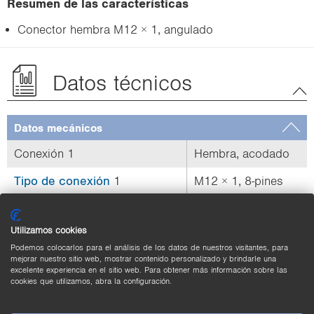
Resumen de las características
Conector hembra M12 × 1, angulado
Datos técnicos
Datos mecánicos
Conexión 1
Hembra, acodado
Tipo de conexión
1
M12 × 1, 8-pines
Par de apriete
M12: 0,6 Nm
Utilizamos cookies
Codificación
Codificación A
Podemos colocarlos para el análisis de los datos de nuestros visitantes, para
mejorar nuestro sitio web, mostrar contenido personalizado y brindarle una
Diámetro exterior (d)
4 ... 8 mm
excelente experiencia en el sitio web. Para obtener más información sobre las
cookies que utilizamos, abra la configuración.
Sección del conductor
≤ 0,5 mm²