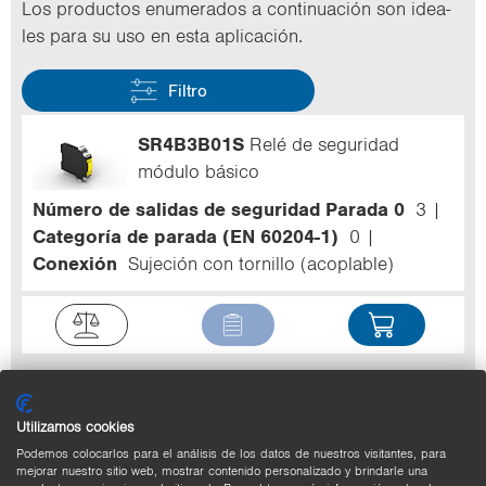
Los pro­duc­tos enu­me­ra­dos a con­ti­nua­ción son idea­
les para su uso en esta apli­ca­ción.
Filtro
SR4B3B01S
Relé de seguridad
módulo básico
Número de salidas de seguridad Parada 0
3
Categoría de parada (EN 60204-1)
0
Conexión
Sujeción con tornillo (acoplable)
SR4D3B01S
Relé de seguridad
Utilizamos cookies
módulo básico
Podemos colocarlos para el análisis de los datos de nuestros visitantes, para
Número de salidas de seguridad Parada 0
2
mejorar nuestro sitio web, mostrar contenido personalizado y brindarle una