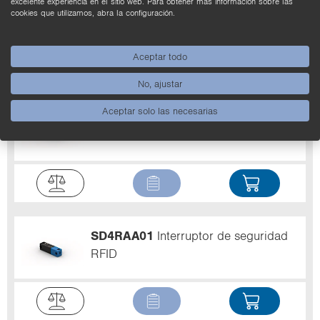
excelente experiencia en el sitio web. Para obtener más información sobre las
Categoría de parada (EN 60204-1)
0 / 1
cookies que utilizamos, abra la configuración.
Conexión
Sujeción con tornillo (acoplable)
Aceptar todo
No, ajustar
Aceptar solo las necesarias
SD4RAA02
Interruptor de seguridad
RFID
SD4RAA01
Interruptor de seguridad
RFID