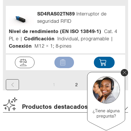
SD4RAS02TN89
Interruptor de
seguridad RFID
Nivel de rendimiento (EN ISO 13849-1)
Cat. 4
PL e
Codificación
Individual, programable
Conexión
M12 × 1; 8-pines
(
1
2
c
u
Productos destacados
¿Tiene alguna
r
pregunta?
r