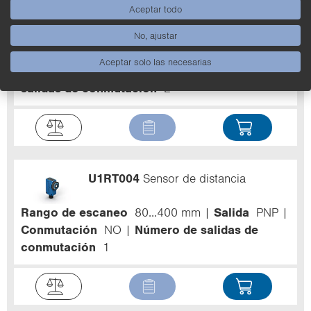
Aceptar todo
U1KT003
Sensor de distancia
No, ajustar
Rango de escaneo
30...400 mm
Salida
PNP
Aceptar solo las necesarias
Salida de error
Conmutación
NO
Número de
salidas de conmutación
2
U1RT004
Sensor de distancia
Rango de escaneo
80...400 mm
Salida
PNP
Conmutación
NO
Número de salidas de
conmutación
1