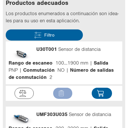
Pro­duc­tos ade­cua­dos
Los pro­duc­tos enu­me­ra­dos a con­ti­nua­ción son idea­
les para su uso en esta apli­ca­ción.
Filtro
U30T001
Sensor de distancia
Rango de escaneo
100...1900 mm
Salida
PNP
Conmutación
NO
Número de salidas
de conmutación
2
UMF303U035
Sensor de distancia