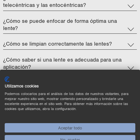
telecéntricas y las entocéntricas?
¿Cómo se puede enfocar de forma óptima una
lente?
¿Cómo se limpian correctamente las lentes?
¿Cómo saber si una lente es adecuada para una
aplicación?
Utilizamos cookies
Podemos colocarlos para el análisis de los datos de nuestros visitantes, para
¿No se ha res­pon­di­do a su pre­gun­ta? No hay pro­ble­ma.
mejorar nuestro sitio web, mostrar contenido personalizado y brindarle una
excelente experiencia en el sitio web. Para obtener más información sobre las
cookies que utilizamos, abra la configuración.
Contacte con nosotros.
Aceptar todo
No, ajustar