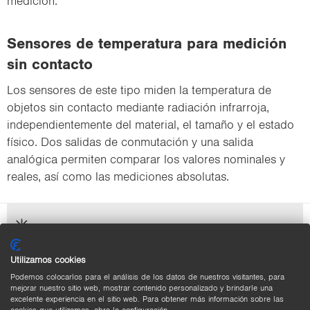
medición.
Sensores de temperatura para medición
sin contacto
Los sensores de este tipo miden la temperatura de
objetos sin contacto mediante radiación infrarroja,
independientemente del material, el tamaño y el estado
físico. Dos salidas de conmutación y una salida
analógica permiten comparar los valores nominales y
reales, así como las mediciones absolutas.
Productos adecuados
Utilizamos cookies
Podemos colocarlos para el análisis de los datos de nuestros visitantes, para
Pro­duc­tos ade­cua­dos
mejorar nuestro sitio web, mostrar contenido personalizado y brindarle una
excelente experiencia en el sitio web. Para obtener más información sobre las
Los pro­duc­tos enu­me­ra­dos a con­ti­nua­ción son idea­
cookies que utilizamos, abra la configuración.