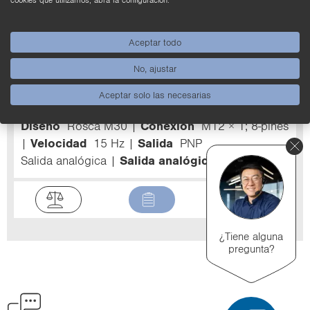
les para su uso en esta apli­ca­ción.
Aceptar todo
Filtro
No, ajustar
TIF352U0089
Sensor de temperatura
Aceptar solo las necesarias
para medición sin contacto
Diseño
Rosca M30
Conexión
M12 × 1; 8-pines
Velocidad
15 Hz
Salida
PNP
Salida analógica
Salida analógica
0...10 V
¿Tiene alguna
pregunta?