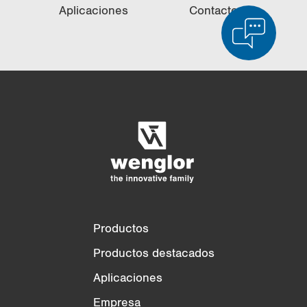
Apli­ca­cio­nes
Con­tac­to
Comparación de productos
Comparación detallada de productos
Vaciar lista
Ocultar
3/4
4/4
Productos
Productos destacados
Aplicaciones
Empresa