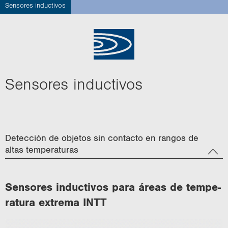
Sensores inductivos
i
o
n
Sen­so­res in­duc­ti­vos
Detección de objetos sin contacto en rangos de
altas temperaturas
Sen­so­res in­duc­ti­vos para áreas de tem­pe­
ra­tu­ra ex­tre­ma INTT