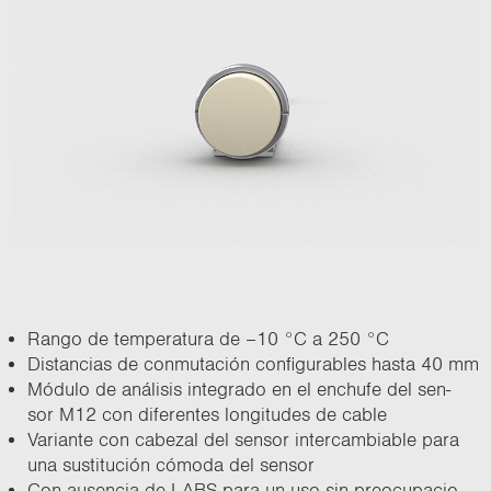
Rango de tem­pe­ra­tu­ra de –10 °C a 250 °C
Dis­tan­cias de con­mu­ta­ción con­fi­gu­ra­bles hasta 40 mm
Mó­du­lo de aná­li­sis in­te­gra­do en el en­chu­fe del sen­
sor M12 con di­fe­ren­tes lon­gi­tu­des de cable
Va­rian­te con ca­be­zal del sen­sor in­ter­cam­bia­ble para
una sus­ti­tu­ción có­mo­da del sen­sor
Con au­sen­cia de LABS para un uso sin preo­cu­pa­cio­