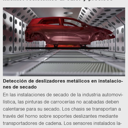
De­tec­ción de des­li­za­do­res me­tá­li­cos en ins­ta­la­cio­
nes de se­ca­do
En las ins­ta­la­cio­nes de se­ca­do de la in­dus­tria au­to­mo­vi­
lís­ti­ca, las pin­tu­ras de ca­rro­ce­rías no aca­ba­das deben
ca­len­tar­se para su se­ca­do. Los cha­sis se trans­por­tan a
tra­vés del horno sobre so­por­tes des­li­zan­tes me­dian­te
trans­por­ta­do­res de ca­de­na. Los sen­so­res ins­ta­la­dos la­