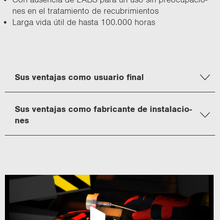
nes en el tra­ta­mien­to de re­cu­bri­mien­tos
Larga vida útil de hasta 100.000 horas
Sus ven­ta­jas como usua­rio final
Sus ven­ta­jas como fa­bri­can­te de ins­ta­la­cio­
nes