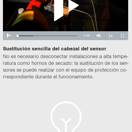
Sus­ti­tu­ción sen­ci­lla del ca­be­zal del sen­sor
No es ne­ce­sa­rio des­co­nec­tar ins­ta­la­cio­nes a alta tem­pe­
ra­tu­ra como hor­nos de se­ca­do: la sus­ti­tu­ción de los sen­
so­res se puede rea­li­zar con el equi­po de pro­tec­ción co­
rres­pon­dien­te du­ran­te el fun­cio­na­mien­to.