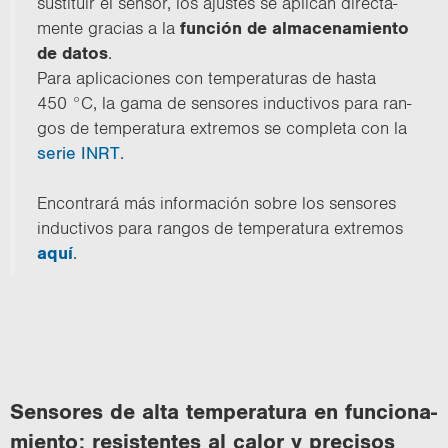
sus­ti­tuir el sen­sor, los ajus­tes se apli­can di­rec­ta­
men­te gra­cias a la
fun­ción de al­ma­ce­na­mien­to
de datos
.
Para apli­ca­cio­nes con tem­pe­ra­tu­ras de hasta
450 °C, la gama de sen­so­res in­duc­ti­vos para ran­
gos de tem­pe­ra­tu­ra ex­tre­mos se com­ple­ta con la
serie INRT
.
En­con­tra­rá más in­for­ma­ción sobre los sen­so­res
in­duc­ti­vos para ran­gos de tem­pe­ra­tu­ra ex­tre­mos
aquí
.
Sen­so­res de alta tem­pe­ra­tu­ra en fun­cio­na­
mien­to: re­sis­ten­tes al calor y pre­ci­sos