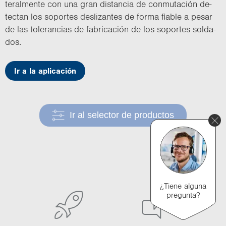
te­ral­men­te con una gran dis­tan­cia de con­mu­ta­ción de­
tec­tan los so­por­tes des­li­zan­tes de forma fia­ble a pesar
de las to­le­ran­cias de fa­bri­ca­ción de los so­por­tes sol­da­
dos.
Ir a la aplicación
Ir al selector de productos
¿Tiene alguna
pregunta?