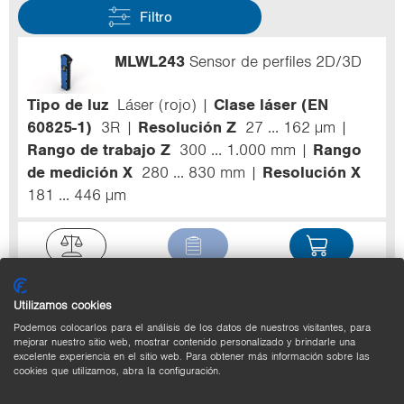
Filtro
MLWL243
Sensor de perfiles 2D/3D
Tipo de luz
Láser (rojo)
Clase láser (EN
60825-1)
3R
Resolución Z
27 ... 162 µm
Rango de trabajo Z
300 ... 1.000 mm
Rango
de medición X
280 ... 830 mm
Resolución X
181 ... 446 µm
Utilizamos cookies
MLWL273
Sensor de perfiles 2D/3D
Podemos colocarlos para el análisis de los datos de nuestros visitantes, para
mejorar nuestro sitio web, mostrar contenido personalizado y brindarle una
Tipo de luz
Láser (azul)
Clase láser (EN
excelente experiencia en el sitio web. Para obtener más información sobre las
cookies que utilizamos, abra la configuración.
60825-1)
3B
Resolución Z
27 ... 162 µm
Rango de trabajo Z
300 ... 1.000 mm
Rango