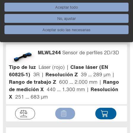
de medición X
280 ... 830 mm
Resolución X
Aceptar todo
181 ... 446 µm
No, ajustar
Aceptar solo las necesarias
MLWL244
Sensor de perfiles 2D/3D
Tipo de luz
Láser (rojo)
Clase láser (EN
60825-1)
3R
Resolución Z
39 ... 289 µm
Rango de trabajo Z
600 ... 2.000 mm
Rango
de medición X
440 ... 1.300 mm
Resolución
X
251 ... 683 µm