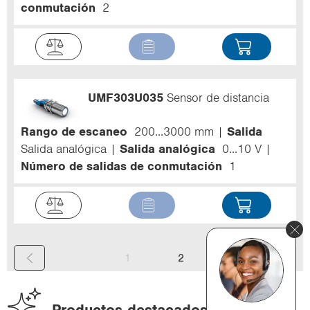
conmutación
2
UMF303U035
Sensor de distancia
Rango de escaneo
200...3000 mm
Salida
Salida analógica
Salida analógica
0...10 V
Número de salidas de conmutación
1
(
1
2
c
u
Productos destacados