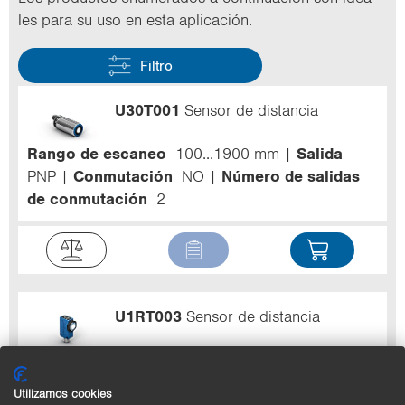
les para su uso en esta apli­ca­ción.
Filtro
U30T001
Sensor de distancia
Rango de escaneo
100...1900 mm
Salida
PNP
Conmutación
NO
Número de salidas
de conmutación
2
U1RT003
Sensor de distancia
Rango de escaneo
100...1200 mm
Salida
NPN
Conmutación
NO
Número de salidas
Utilizamos cookies