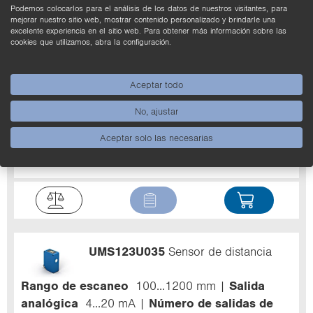
de conmutación
2
Podemos colocarlos para el análisis de los datos de nuestros visitantes, para
mejorar nuestro sitio web, mostrar contenido personalizado y brindarle una
excelente experiencia en el sitio web. Para obtener más información sobre las
cookies que utilizamos, abra la configuración.
Aceptar todo
U1RT002
Sensor de distancia
No, ajustar
Rango de escaneo
100...1200 mm
Salida
Aceptar solo las necesarias
PNP
Conmutación
NO
Número de salidas
de conmutación
2
UMS123U035
Sensor de distancia
Rango de escaneo
100...1200 mm
Salida
analógica
4...20 mA
Número de salidas de