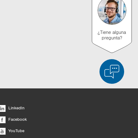
¿Tiene alguna
pregunta?
lada de productos
Vaciar lista
Ocultar
LinkedIn
6/4
Facebook
YouTube