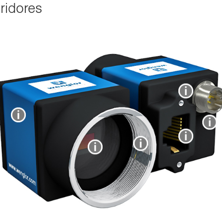
i­do­res