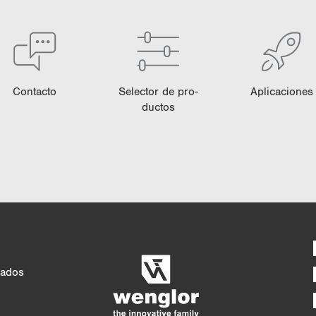
Con­tac­to
Se­lec­tor de pro­
Apli­ca­cio­nes
duc­tos
Comparación detal
4/4
5/4
cados