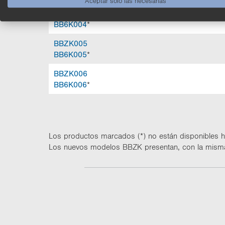
Aceptar solo las necesarias
BBZK004
BB6K004
*
BBZK005
BB6K005
*
BBZK006
BB6K006
*
Los pro­duc­tos mar­ca­dos (*) no están dis­po­ni­bles
Los nue­vos mo­de­los BBZK pre­sen­tan, con la misma fun­c