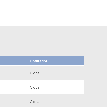
Ob­tu­ra­dor
Glo­bal
Glo­bal
Glo­bal