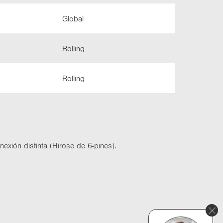
Glo­bal
Ro­lling
Ro­lling
­xión dis­tin­ta (Hi­ro­se de 6-​pines).