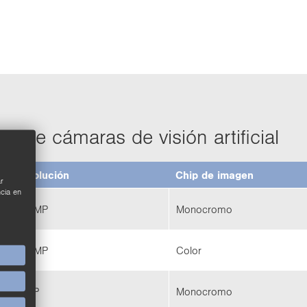
s de cá­ma­ras de vi­sión ar­ti­fi­cial
Re­so­lu­ción
Chip de ima­gen
r
ncia en
1,6 MP
Mo­no­cro­mo
1,6 MP
Color
5 MP
Mo­no­cro­mo