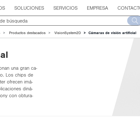
OS
SOLUCIONES
SERVICIOS
EMPRESA
CONTACT
s
Productos destacados
VisionSystem2D
Cámaras de visión artificial
al
­cio­nan una gran ca­
­to. Los chips de
ter ofre­cen imá­
­ca­cio­nes di­ná­
ony con ob­tu­ra­