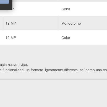
5 MP
Color
12 MP
Mo­no­cro­mo
12 MP
Color
 hasta nuevo aviso.
io­na­li­dad, un for­ma­to li­ge­ra­men­te di­fe­ren­te, así como una co­ne