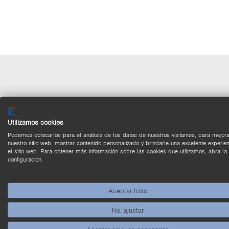
Vi­sión ge­ne­ral de los mo­de­lo
Utilizamos cookies
Nú­me­ro de pe­di­do
Podemos colocarlos para el análisis de los datos de nuestros visitantes, para mejora
nuestro sitio web, mostrar contenido personalizado y brindarle una excelente experie
BBZK001
el sitio web. Para obtener más información sobre las cookies que utilizamos, abra la
configuración.
BB6K001
*
BBZK002
Aceptar todo
BB6K002
*
No, ajustar
BBZK003
BB6K003
*