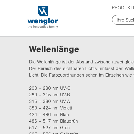
t
t
PRODUKT
e
e
x
x
t
t
.
.
s
s
k
k
Wellenlänge
i
i
p
p
Die Wellenlänge ist der Abstand zwischen zwei gle
T
T
Der Bereich des sichtbaren Lichts umfasst den Well
o
o
Licht. Die Farbzuordnungen sehen im Einzelnen wie f
C
N
o
a
200 – 280 nm UV-C
n
v
280 – 315 nm UV-B
t
i
315 – 380 nm UV-A
e
g
380 – 424 nm Violett
n
a
424 – 486 nm Blau
t
t
486 – 517 nm Blaugrün
i
517 – 527 nm Grün
o