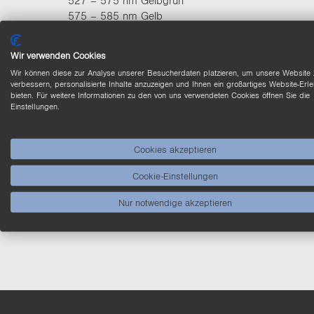
527 – 575 nm Gelbgrün
n
575 – 585 nm Gelb
585 – 647 nm Orange
647 – 780 nm Rot
Wir verwenden Cookies
780 – 1400 nm Infrarot
Wir können diese zur Analyse unserer Besucherdaten platzieren, um unsere Website 
verbessern, personalisierte Inhalte anzuzeigen und Ihnen ein großartiges Website-Erle
bieten. Für weitere Informationen zu den von uns verwendeten Cookies öffnen Sie die
Einstellungen.
Cookies akzeptieren
Cookie-Einstellungen
Nur notwendige akzeptieren
Produktvergleich