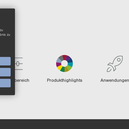
zu
bnis zu
Pro­dukt­be­reich
Pro­dukt­high­lights
An­wen­dun­ge
Ausführlicher Pro