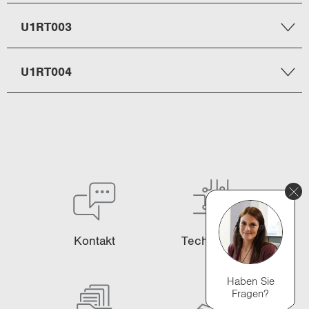
U1RT003
U1RT004
Kon­takt
Tech­no­lo­gie
Haben Sie
Fragen?