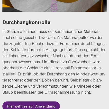
Durch­hang­kon­trol­le
In Stanz­ma­schi­nen muss ein kon­ti­nu­ier­li­cher Ma­te­ri­al­
nach­schub ge­si­chert wer­den. Als Ma­te­ri­al­puf­fer wer­den
die zu­ge­führ­ten Ble­che dazu in Form einer durch­hän­gen­
den Schlau­fe durch die An­la­ge ge­führt. Diese gleicht den
zeit­li­chen Ver­satz zwi­schen Nach­schub und den Fer­ti­
gungs­pro­zes­sen aus. Um die­sen zu über­wa­chen, wird
ober­halb der Schlau­fe ein Ultraschall-​Distanzsensor in­
stal­liert. Er prüft, ob der Durch­hang den Min­dest­wert un­
ter­schrei­tet oder den Boden be­rührt. Selbst stark glän­
zen­de Ble­che und Ver­schmut­zun­gen wie Öl­ne­bel oder
Staub be­ein­flus­sen die Ul­tra­schall­mes­sung nicht.
Hier geht es zur Anwendung