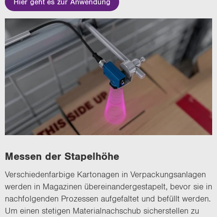
Hier geht es zur Anwendung
Mes­sen der Sta­pel­hö­he
Ver­schie­den­far­bi­ge Kar­to­na­gen in Ver­pa­ckungs­an­la­gen
wer­den in Ma­ga­zi­nen über­ein­an­der­ge­sta­pelt, bevor sie in
nach­fol­gen­den Pro­zes­sen auf­ge­fal­tet und be­füllt wer­den.
Um einen ste­ti­gen Ma­te­ri­al­nach­schub si­cher­stel­len zu