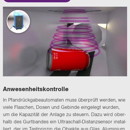
An­we­sen­heits­kon­trol­le
In Pfand­rück­ga­be­au­to­ma­ten muss über­prüft wer­den, wie
viele Fla­schen, Dosen und Ge­bin­de ein­ge­legt wur­den,
um die Ka­pa­zi­tät der An­la­ge zu steu­ern. Dazu wird ober­
halb des Gurt­ban­des ein Ultraschall-​Distanzsensor in­stal­
liert, der im Tast­prin­zip die Ob­jek­te aus Glas, Alu­mi­ni­um