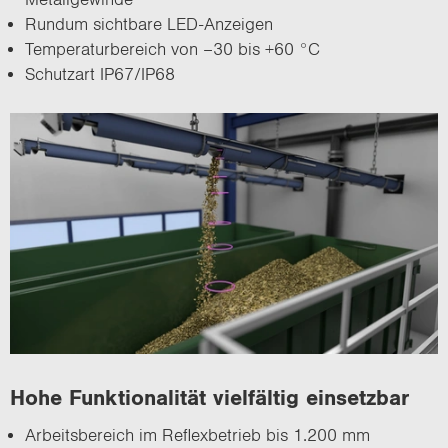
Rund­um sicht­ba­re LED-​Anzeigen
Tem­pe­ra­tur­be­reich von –30 bis +60 °C
Schutz­art IP67/IP68
Hohe Funk­tio­na­li­tät viel­fäl­tig ein­setz­bar
Ar­beits­be­reich im Re­flex­be­trieb bis 1.200 mm