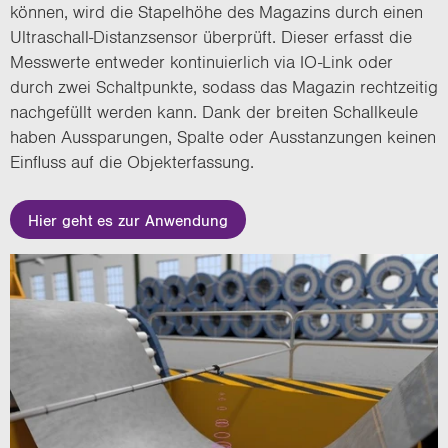
kön­nen, wird die Sta­pel­hö­he des Ma­ga­zins durch einen
Ultraschall-​Distanzsensor über­prüft. Die­ser er­fasst die
Mess­wer­te ent­we­der kon­ti­nu­ier­lich via IO-​Link oder
durch zwei Schalt­punk­te, so­dass das Ma­ga­zin recht­zei­tig
nach­ge­füllt wer­den kann. Dank der brei­ten Schall­keu­le
haben Aus­spa­run­gen, Spal­te oder Aus­stan­zun­gen kei­nen
Ein­fluss auf die Ob­jekter­fas­sung.
Hier geht es zur Anwendung