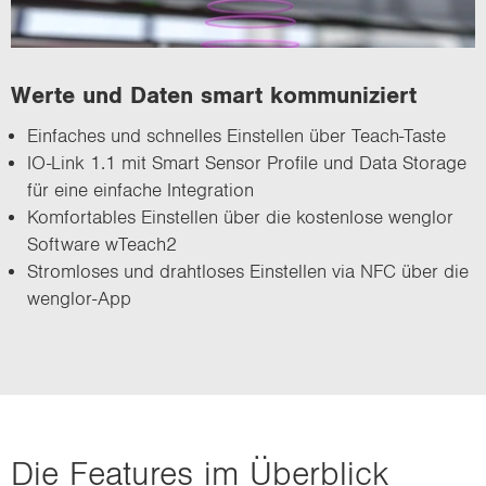
Werte und Daten smart kom­mu­ni­ziert
Ein­fa­ches und schnel­les Ein­stel­len über Teach-​Taste
IO-​Link 1.1 mit Smart Sen­sor Pro­fi­le und Data Sto­rage
für eine ein­fa­che In­te­gra­ti­on
Kom­for­ta­bles Ein­stel­len über die kos­ten­lo­se wenglor
Soft­ware wTeach2
Strom­lo­ses und draht­lo­ses Ein­stel­len via NFC über die
wenglor-​App
Die Fea­tures im Über­blick