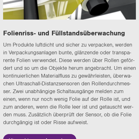
Folienriss-​ und Füll­stands­über­wa­chung
Um Pro­duk­te luft­dicht und si­cher zu ver­pa­cken, wer­den
in Ver­pa­ckungs­an­la­gen bunte, glän­zen­de oder trans­pa­
ren­te Fo­li­en ver­wen­det. Diese wer­den über Rol­len ge­för­
dert und so um die Ob­jek­te herum an­ge­bracht. Um einen
kon­ti­nu­ier­li­chen Ma­te­ri­al­fluss zu ge­währ­leis­ten, über­wa­
chen Ultraschall-​Distanzsensoren den Rol­len­durch­mes­
ser. Zwei un­ab­hän­gi­ge Schalt­aus­gän­ge mel­den zum
einen, wenn nur noch wenig Folie auf der Rolle ist, und
zum an­de­ren, wenn die Rolle leer ist und ge­tauscht wer­
den muss. Zu­sätz­lich über­prüft der Sen­sor, ob die Folie
durch­gän­gig ist oder Risse auf­weist.