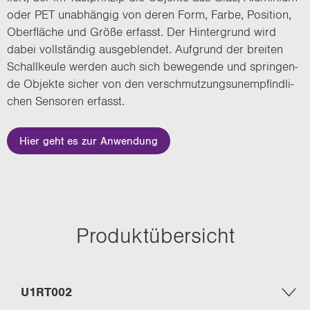
oder PET un­ab­hän­gig von deren Form, Farbe, Po­si­ti­on,
Ober­flä­che und Größe er­fasst. Der Hin­ter­grund wird
dabei voll­stän­dig aus­ge­blen­det. Auf­grund der brei­ten
Schall­keu­le wer­den auch sich be­we­gen­de und sprin­gen­
de Ob­jek­te si­cher von den ver­schmut­zungs­un­emp­find­li­
chen Sen­so­ren er­fasst.
Hier geht es zur Anwendung
Pro­dukt­über­sicht
U1RT002