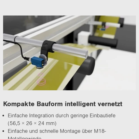
Kom­pak­te Bau­form in­tel­li­gent ver­netzt
Ein­fa­che In­te­gra­ti­on durch ge­rin­ge Ein­bau­tie­fe
(56,5 × 26 × 24 mm)
Ein­fa­che und schnel­le Mon­ta­ge über M18-​
Metallgewinde