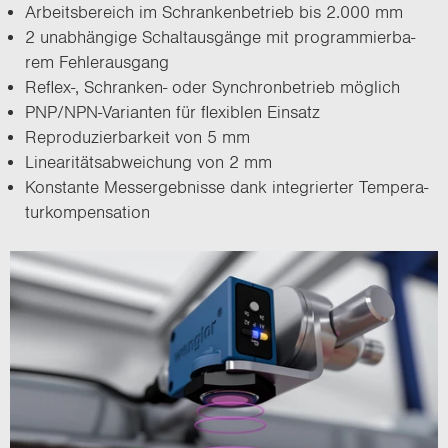
Ar­beits­be­reich im Schran­ken­be­trieb bis 2.000 mm
2 un­ab­hän­gi­ge Schalt­aus­gän­ge mit pro­gram­mier­ba­
rem Feh­ler­aus­gang
Reflex-​, Schranken-​ oder Syn­chron­be­trieb mög­lich
PNP/NPN-​Varianten für fle­xi­blen Ein­satz
Re­pro­du­zier­bar­keit von 5 mm
Li­nea­ri­täts­ab­wei­chung von 2 mm
Kon­stan­te Mess­ergeb­nis­se dank in­te­grier­ter Tem­pe­ra­
tur­kom­pen­sa­ti­on