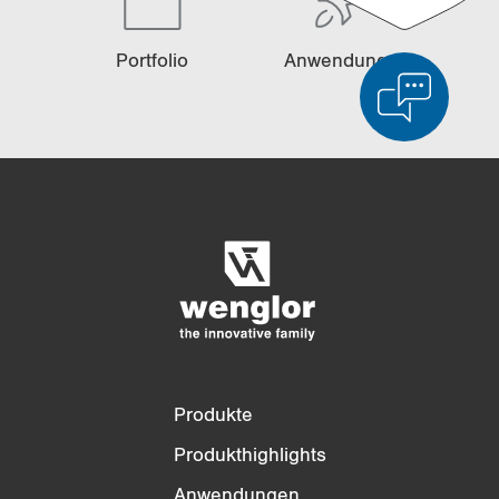
Port­fo­lio
An­wen­dun­gen
Produktvergleich
Ausführlicher Produktvergleich
Liste leeren
Ausblenden
3/4
4/4
Produkte
Produkthighlights
Anwendungen