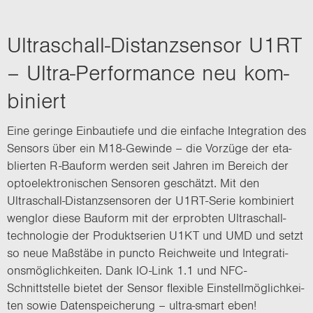
Ultraschall-​Distanzsensor U1RT
– Ultra-​Performance neu kom­
bi­niert
Eine ge­rin­ge Ein­bau­tie­fe und die ein­fa­che In­te­gra­ti­on des
Sen­sors über ein M18-​Gewinde – die Vor­zü­ge der eta­
blier­ten R-​Bauform wer­den seit Jah­ren im Be­reich der
op­to­elek­tro­ni­schen Sen­so­ren ge­schätzt. Mit den
Ultraschall-​Distanzsensoren der U1RT-​Serie kom­bi­niert
wenglor diese Bau­form mit der er­prob­ten Ul­tra­schall­
tech­no­lo­gie der Pro­dukt­se­ri­en U1KT und UMD und setzt
so neue Maß­stä­be in punc­to Reich­wei­te und In­te­gra­ti­
ons­mög­lich­kei­ten. Dank IO-​Link 1.1 und NFC-​
Schnittstelle bie­tet der Sen­sor fle­xi­ble Ein­stell­mög­lich­kei­
ten sowie Da­ten­spei­che­rung – ultra-​smart eben!