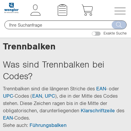
t
t
e
e
x
x
T
t
t
o
.
.
Exakte Suche
g
s
s
g
Trennbalken
k
k
l
i
i
e
p
p
Was sind Trennbalken bei
n
T
T
a
Codes?
o
o
v
C
N
i
Trennbalken sind die längeren Striche des
EAN
- oder
o
a
g
UPC
-Codes (
EAN
,
UPC
), die in der Mitte des Codes
n
v
a
stehen. Diese Zeichen ragen bis in die Mitte der
t
i
t
obligatorischen, darunterliegenden
Klarschriftzeile
des
e
g
i
EAN
-Codes.
n
a
o
Siehe auch:
Führungsbalken
t
t
n