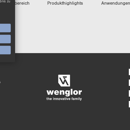
bnis zu
Pro­dukt­be­reich
Pro­dukt­high­lights
An­wen­dun­ge
Ausführlicher Pro
4/4
5/4
s