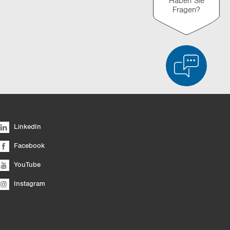
Haben Sie
n
Fragen?
duktvergleich
Liste leeren
Ausblenden
LinkedIn
6/4
Facebook
YouTube
Instagram