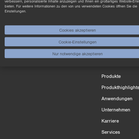
n
verbessern, personalisierte Inhalte anzuzeigen und Ihnen ein großartiges Website-Erle
bieten. Für weitere Informationen zu den von uns verwendeten Cookies öffnen Sie die
Einstellungen.
Cookies akzeptieren
Cookie-Einstellungen
Nur notwendige akzeptieren
Produktvergleich
Produkte
3/4
Produkthighlight
Anwendungen
Unternehmen
Karriere
Services