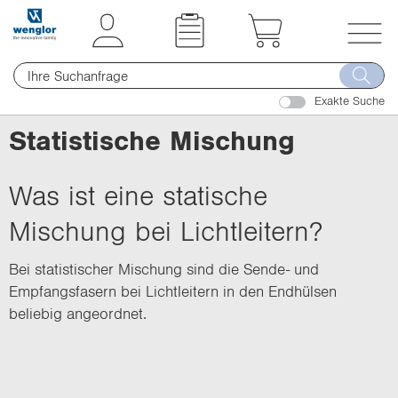
t
t
e
e
x
x
T
t
t
o
.
.
Exakte Suche
g
s
s
g
Statistische Mischung
k
k
l
i
i
e
p
p
Was ist eine statische
n
T
T
a
Mischung bei Lichtleitern?
o
o
v
C
N
i
Bei statistischer Mischung sind die Sende- und
o
a
g
Empfangsfasern bei Lichtleitern in den Endhülsen
n
v
a
beliebig angeordnet.
t
i
t
e
g
i
n
a
o
t
t
n