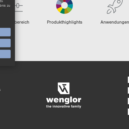
zu
bnis zu
Pro­dukt­be­reich
Pro­dukt­high­lights
An­wen­dun­ge
Ausführlicher Pro
4/4
5/4
s