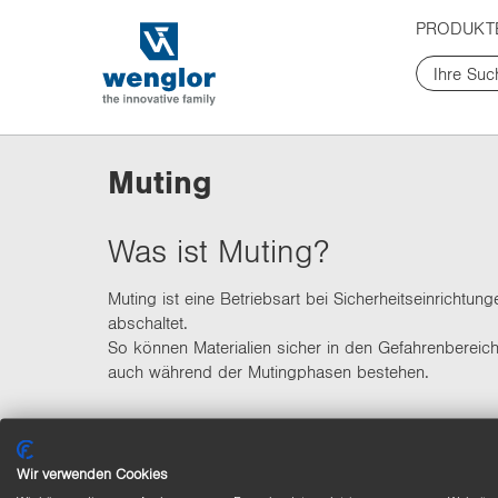
t
t
PRODUKT
e
e
x
x
t
t
.
.
s
s
k
k
Muting
i
i
p
p
T
T
Was ist Muting?
o
o
C
N
Muting ist eine Betriebsart bei Sicherheitseinricht
o
a
abschaltet.
n
v
So können Materialien sicher in den Gefahrenbereich
t
i
auch während der Mutingphasen bestehen.
e
g
n
a
t
t
i
Wir verwenden Cookies
o