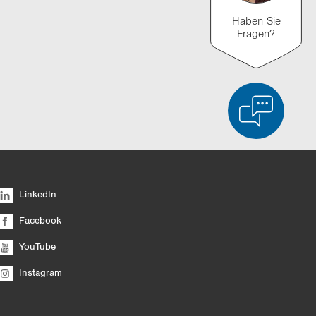
Haben Sie
Fragen?
n
duktvergleich
Liste leeren
Ausblenden
LinkedIn
6/4
Facebook
YouTube
Instagram