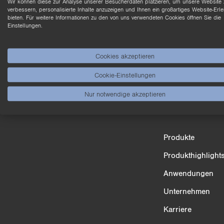
n
Wir können diese zur Analyse unserer Besucherdaten platzieren, um unsere Website 
verbessern, personalisierte Inhalte anzuzeigen und Ihnen ein großartiges Website-Erle
bieten. Für weitere Informationen zu den von uns verwendeten Cookies öffnen Sie die
Einstellungen.
Cookies akzeptieren
Cookie-Einstellungen
Nur notwendige akzeptieren
Produktvergleich
Produkte
3/4
Produkthighlight
Anwendungen
Unternehmen
Karriere