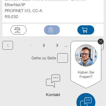
EtherNet/IP
PROFINET I/O, CC-A
RS-232
(
...
1
2
3
4
c
Gehe zu Seite
u
r
Haben Sie
Fragen?
r
e
Kon­takt
n
t