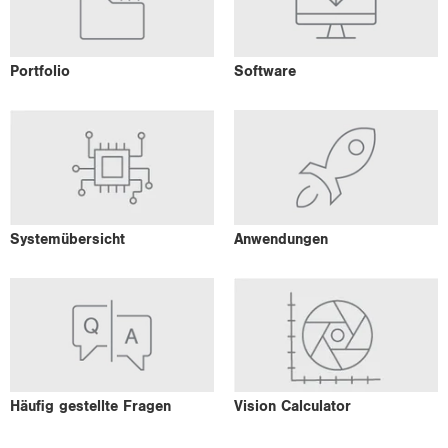
Port­fo­lio
Soft­ware
Sys­tem­über­sicht
An­wen­dun­gen
Häu­fig ge­stell­te Fra­gen
Vi­si­on Cal­cu­la­tor