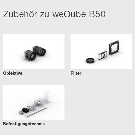
Zu­be­hör zu we­Qube B50
Ob­jek­ti­ve
Fil­ter
Be­fes­ti­gungs­tech­nik