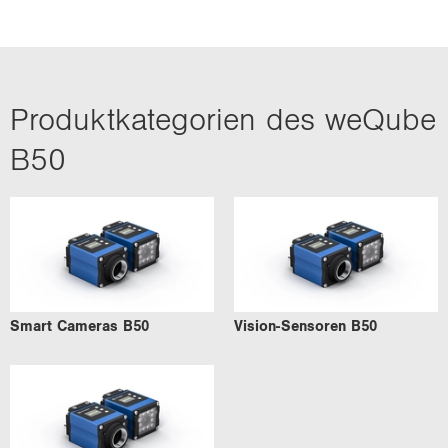
Pro­dukt­ka­te­go­rien des we­Qube
B50
Smart Ca­me­ras B50
Vision-​Sensoren B50