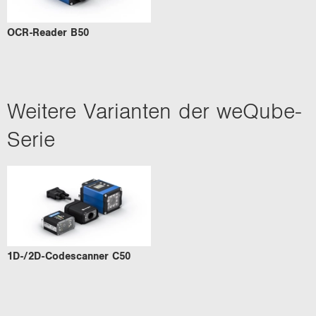
OCR-​Reader B50
Wei­te­re Va­ri­an­ten der weQube-​
Serie
1D-/2D-​Codescanner C50