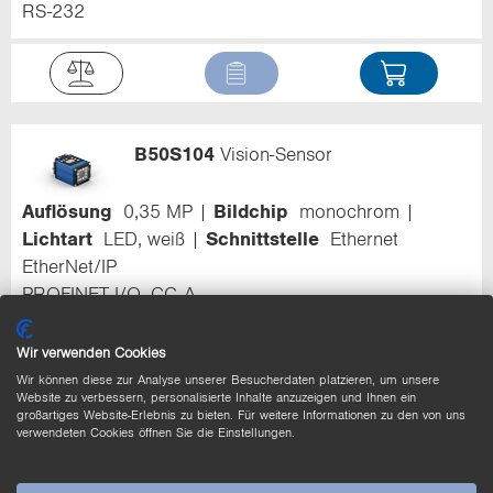
RS-232
B50S104
Vision-Sensor
Auflösung
0,35 MP
Bildchip
monochrom
Lichtart
LED, weiß
Schnittstelle
Ethernet
EtherNet/IP
PROFINET I/O, CC-A
RS-232
Wir verwenden Cookies
Wir können diese zur Analyse unserer Besucherdaten platzieren, um unsere
Website zu verbessern, personalisierte Inhalte anzuzeigen und Ihnen ein
großartiges Website-Erlebnis zu bieten. Für weitere Informationen zu den von uns
verwendeten Cookies öffnen Sie die Einstellungen.
B50M002
Smart Camera