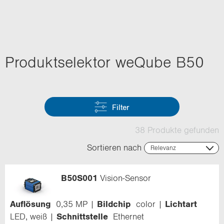
Pro­dukt­se­lek­tor we­Qube B50
Filter
38 Produkte gefunden
Sortieren nach
Relevanz
Relevanz
Name (aufsteigend)
B50S001
Vision-Sensor
Name (absteigend)
Code (aufsteigend)
Code (absteigend)
Auflösung
0,35 MP
Bildchip
color
Lichtart
Erfassungsbereich
LED, weiß
Schnittstelle
Ethernet