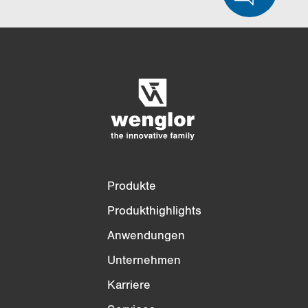
)
Produktvergleich
Ausführlicher Produktvergleich
Liste leeren
Ausblenden
3/4
4/4
Produkte
Produkthighlights
Anwendungen
Unternehmen
Karriere