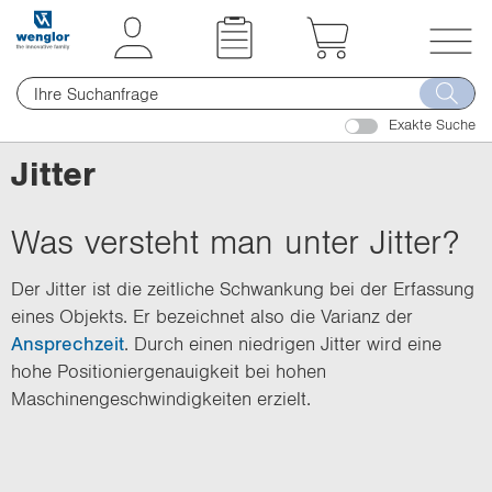
t
t
e
e
x
x
T
t
t
o
.
.
Exakte Suche
g
s
s
g
Jitter
k
k
l
i
i
e
p
p
Was versteht man unter Jitter?
n
T
T
a
o
o
Der Jitter ist die zeitliche Schwankung bei der Erfassung
v
C
N
eines Objekts. Er bezeichnet also die Varianz der
i
o
a
Ansprechzeit
. Durch einen niedrigen Jitter wird eine
g
n
v
hohe Positioniergenauigkeit bei hohen
a
t
i
Maschinengeschwindigkeiten erzielt.
t
e
g
i
n
a
o
t
t
n