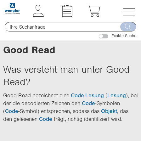
t
t
e
e
x
x
T
t
t
o
.
.
Exakte Suche
g
s
s
g
Good Read
k
k
l
i
i
e
p
p
Was versteht man unter Good
n
T
T
a
Read?
o
o
v
C
N
i
Good Read bezeichnet eine
Code
-
Lesung
(
Lesung
), bei
o
a
g
der die decodierten Zeichen den
Code
-Symbolen
n
v
a
(
Code
-Symbol) entsprechen, sodass das
Objekt
, das
t
i
t
den gelesenen
Code
trägt, richtig identifiziert wird.
e
g
i
n
a
o
t
t
n