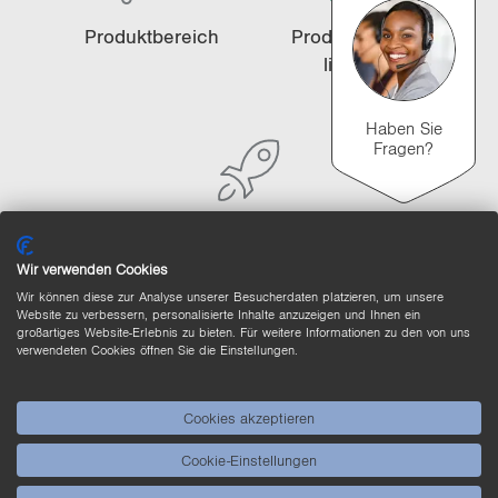
i
Pro­dukt­be­reich
Pro­dukt­high­
o
lights
n
Haben Sie
Fragen?
An­wen­dun­gen
Wir verwenden Cookies
Wir können diese zur Analyse unserer Besucherdaten platzieren, um unsere
Website zu verbessern, personalisierte Inhalte anzuzeigen und Ihnen ein
großartiges Website-Erlebnis zu bieten. Für weitere Informationen zu den von uns
verwendeten Cookies öffnen Sie die Einstellungen.
Produktvergleich
Ausführlicher Produktvergleich
Liste leeren
Ausblenden
Cookies akzeptieren
3/4
4/4
Cookie-Einstellungen