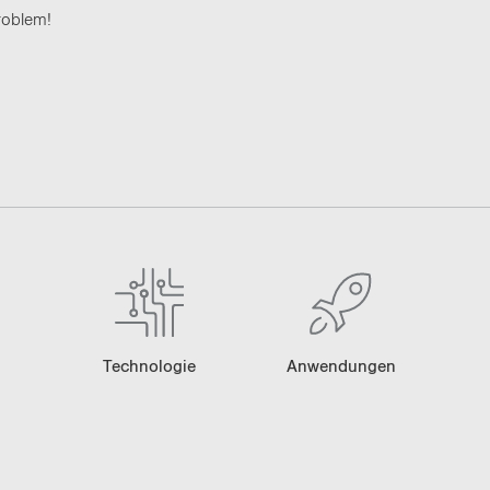
ro­blem!
An­wen­dun­gen
Tech­no­lo­gie