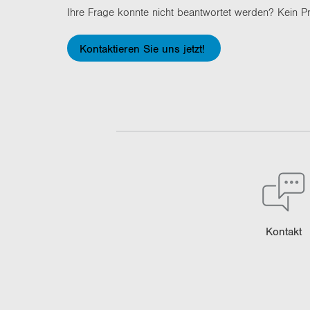
Ihre Frage konn­te nicht be­ant­wor­tet wer­den? Kein P
Kontaktieren Sie uns jetzt!
Kon­takt