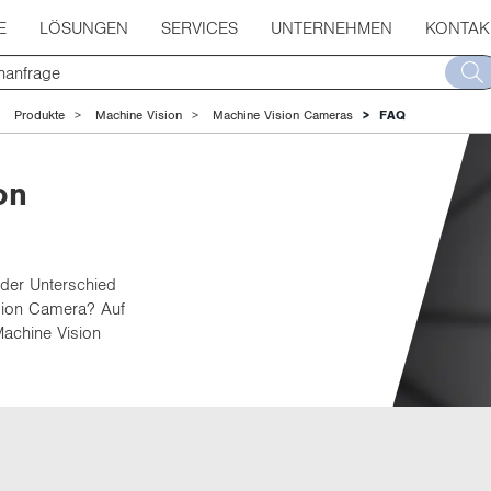
E
LÖSUNGEN
SERVICES
UNTERNEHMEN
KONTAK
Produkte
Machine Vision
Machine Vision Cameras
FAQ
on
 der Un­ter­schied
i­on Ca­me­ra? Auf
­chi­ne Vi­si­on