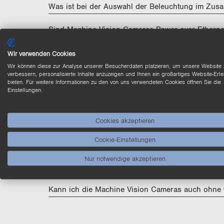
Was ist bei der Auswahl der Beleuchtung im Zu
Sind Machine Vision Cameras Power over Ethernet
Kann ich einen externen Hardwaretrigger als Sig
Wir verwenden Cookies
Wir können diese zur Analyse unserer Besucherdaten platzieren, um unsere Website 
verbessern, personalisierte Inhalte anzuzeigen und Ihnen ein großartiges Website-Erle
Welche Auflösungen sind im Portfolio enthalten?
bieten. Für weitere Informationen zu den von uns verwendeten Cookies öffnen Sie die
Einstellungen.
Was muss ich bei der Objektivauswahl berücksich
Welche Kabellängen sind für die Machine Vision 
Cookies akzeptieren
Cookie-Einstellungen
Kann ich die Machine Vision Camera an einem Ro
Nur notwendige akzeptieren
Gibt es verschiedene Gehäusegrößen für die Mac
Kann ich die Machine Vision Cameras auch ohne 